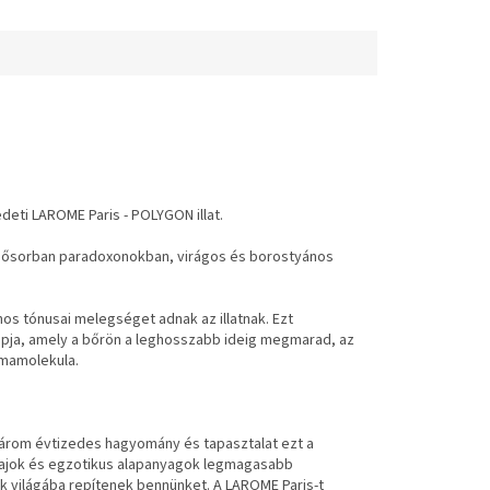
deti LAROME Paris - POLYGON illat.
lsősorban paradoxonokban, virágos és borostyános
nos tónusai melegséget adnak az illatnak. Ezt
lapja, amely a bőrön a leghosszabb ideig megmarad, az
smamolekula.
 három évtizedes hagyomány és tapasztalat ezt a
lajok és egzotikus alapanyagok legmagasabb
ek világába repítenek bennünket. A LAROME Paris-t