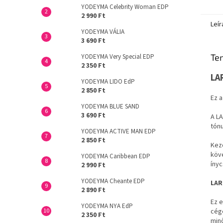
YODEYMA Celebrity Woman EDP
2 990 Ft
Leír
YODEYMA VÁLIA
3 690 Ft
Ter
YODEYMA Very Special EDP
2 350 Ft
LA
YODEYMA LIDO EdP
2 850 Ft
Ez a
YODEYMA BLUE SAND
3 690 Ft
A L
tónu
YODEYMA ACTIVE MAN EDP
2 850 Ft
Kezd
köve
YODEYMA Caribbean EDP
ínyc
2 990 Ft
YODEYMA Cheante EDP
LAR
2 890 Ft
Ez e
YODEYMA NYA EdP
cég
2 350 Ft
minő