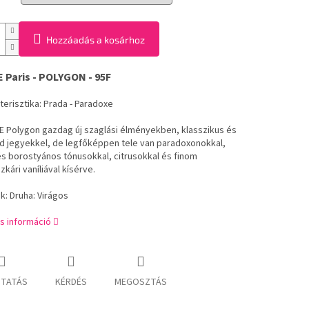
Hozzáadás a kosárhoz
Paris - POLYGON - 95F
kterisztika: Prada - Paradoxe
 Polygon gazdag új szaglási élményekben, klasszikus és
d jegyekkel, de legfőképpen tele van paradoxonokkal,
és borostyános tónusokkal, citrusokkal és finom
ári vaníliával kísérve.
ek: Druha: Virágos
s információ
TATÁS
KÉRDÉS
MEGOSZTÁS