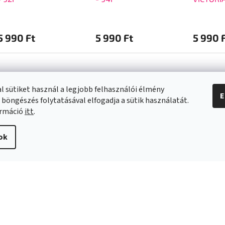
5 990 Ft
5 990 Ft
5 990 
l sütiket használ a legjobb felhasználói élmény
E
 böngészés folytatásával elfogadja a sütik használatát.
a vásárlásról
Kapcsolat
ormáció
itt
.
info
@
swee.hu
ok
 SZÁLLÍTÁSI
+ 36 (21) 2122013
ÓK
i irányelvek
s és reklamáció