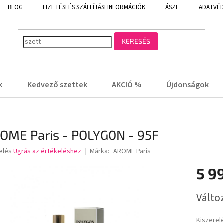
BLOG
FIZETÉSI ÉS SZÁLLÍTÁSI INFORMÁCIÓK
ÁSZF
ADATVÉD
KERESÉS
k
Kedvező szettek
AKCIÓ %
Újdonságok
OME Paris - POLYGON - 95F
elés
Ugrás az értékeléshez
Márka:
LAROME Paris
5 9
lése
Egységá
Válto
Kiszerel