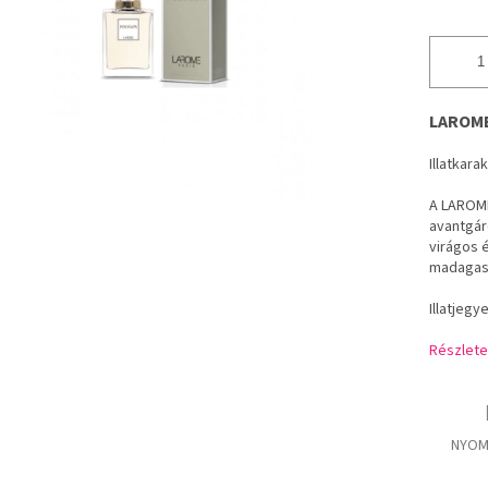
LAROME 
Illatkara
A LAROME
avantgár
virágos 
madagaszk
Illatjegy
Részlete
NYOM