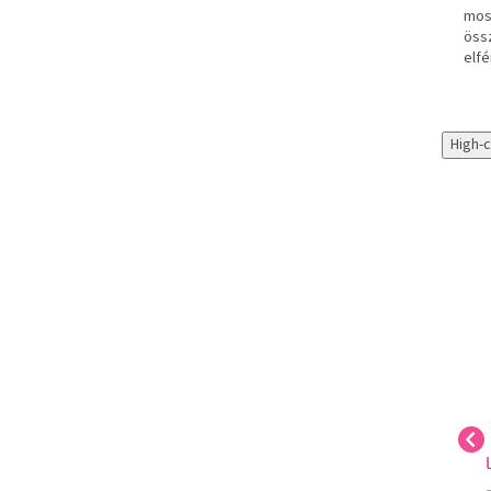
most
össz
elf
High-
LAROME Paris -
LAROME Paris - DINKY -
ETERNA - 16F
26F