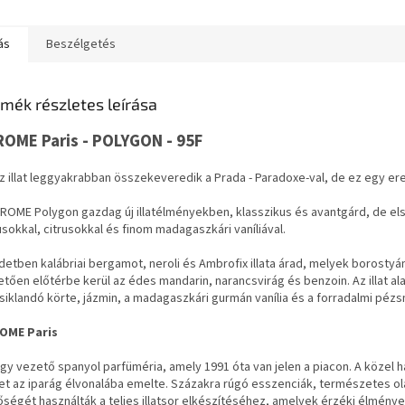
ás
Beszélgetés
mék részletes leírása
ROME Paris - POLYGON - 95F
z illat leggyakrabban összekeveredik a Prada - Paradoxe-val, de ez egy ere
AROME Polygon gazdag új illatélményekben, klasszikus és avantgárd, de e
sokkal, citrusokkal és finom madagaszkári vaníliával.
etben kalábriai bergamot, neroli és Ambrofix illata árad, melyek borostyá
tően előtérbe kerül az édes mandarin, narancsvirág és benzoin. Az illat a
siklandó körte, jázmin, a madagaszkári gurmán vanília és a forradalmi péz
OME Paris
gy vezető spanyol parfüméria, amely 1991 óta van jelen a piacon. A közel
et az iparág élvonalába emelte. Százakra rúgó esszenciák, természetes o
ségét használták a teljes illatsor elkészítéséhez, amelyek érzéki élmény