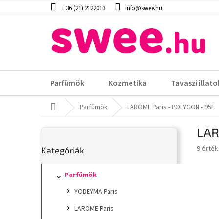
Ugrás
+ 36 (21) 2122013
info@swee.hu
a
fő
tartalomhoz
Parfümök
Kozmetika
Tavaszi illato
Kezdőlap
Parfümök
LAROME Paris - POLYGON - 95F
O
LAR
l
Kategóriák
d
A
9 érték
Kategóriák
átugrása
a
termék
l
átlagos
s
Parfümök
értéke
5-
ó
YODEYMA Paris
ből
p
3,9
a
LAROME Paris
csillag.