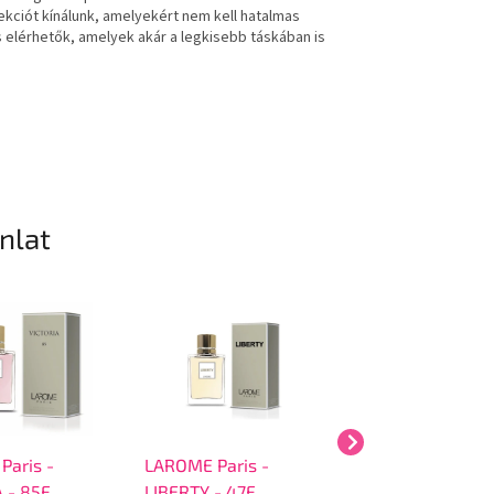
lekciót kínálunk, amelyekért nem kell hatalmas
s elérhetők, amelyek akár a legkisebb táskában is
ánlat
Paris -
LAROME Paris -
LAROME Paris -
 - 85F
LIBERTY - 47F
- 87F