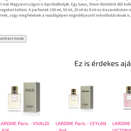
 már Magyarországon is kipróbálhatják. Egy luxus, finom illatokból álló kol
egeket költeni. A parfümök 100 ml, 50 ml, 20 ml és 8 ml-es kiszerelésben i
érnek, vagy megfelelnek a repülőgépen engedélyezett mérethatároknak is.
contrast mode
Ez is érdekes aj
LAROME Paris - VIVALDI
LAROME Paris - CEYLAN
LAROME 
- 92F
- 94F
VICTORIA