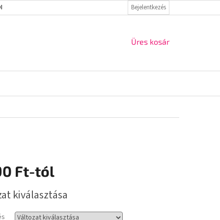
ELMI IRÁNYELVEK
VISSZAKÜLDÉS ÉS REKLAMÁCIÓ
Bejelentkezés
KAPCSOLAT
KOSÁR
Üres kosár
90 Ft
-tól
r:
zat kiválasztása
és