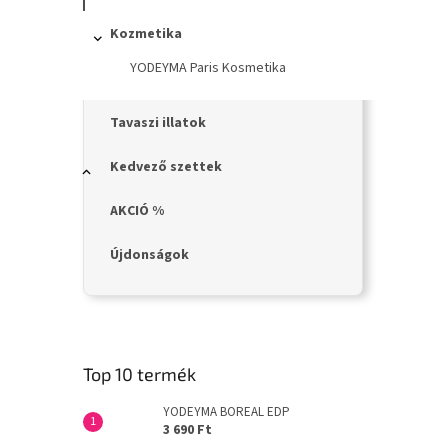
n
e
Kozmetika
l
YODEYMA Paris Kosmetika
Tavaszi illatok
Kedvező szettek
AKCIÓ %
Újdonságok
Top 10 termék
YODEYMA BOREAL EDP
3 690 Ft