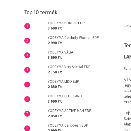
Top 10 termék
YODEYMA BOREAL EDP
Leír
3 690 Ft
YODEYMA Celebrity Woman EDP
2 990 Ft
Ter
YODEYMA VÁLIA
LA
3 690 Ft
YODEYMA Very Special EDP
Ez a
2 350 Ft
A LA
YODEYMA LIDO EdP
jegy
2 850 Ft
akko
YODEYMA BLUE SAND
lehe
3 690 Ft
érzé
YODEYMA ACTIVE MAN EDP
Fej:
2 850 Ft
Szív
Alap
YODEYMA Caribbean EDP
Illa
2 990 Ft