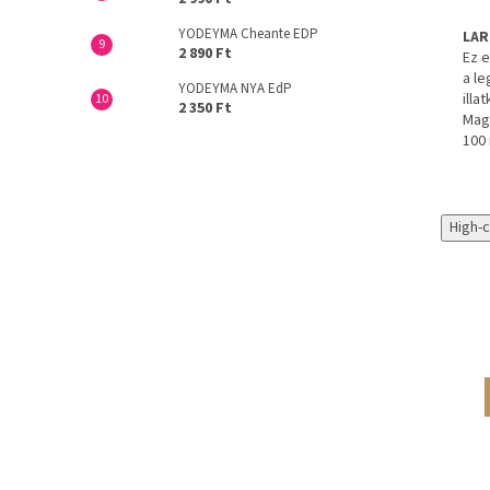
YODEYMA Cheante EDP
LAR
2 890 Ft
Ez 
a le
YODEYMA NYA EdP
illa
2 350 Ft
Magy
100 
High-
THE NICHE
THE NICHE
COLLECTION
COLLECTION