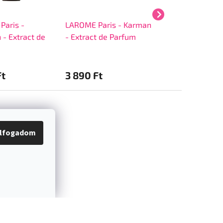
Paris -
LAROME Paris - Karman
LAROME Paris -
 - Extract de
- Extract de Parfum
Anisette - Extrac
Parfum
Ft
3 890 Ft
3 890 Ft
lfogadom