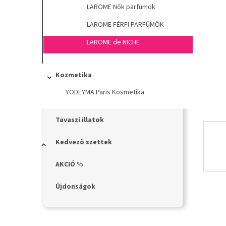
n
LAROME Nők parfumok
e
l
LAROME FÉRFI PARFÜMÖK
LAROME de NICHE
Kozmetika
YODEYMA Paris Kosmetika
Tavaszi illatok
Kedvező szettek
AKCIÓ %
Újdonságok