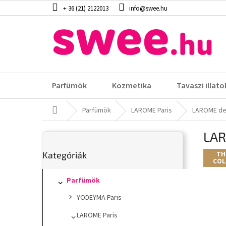
Ugrás
+ 36 (21) 2122013
info@swee.hu
a
fő
tartalomhoz
Parfümök
Kozmetika
Tavaszi illato
Kezdőlap
Parfümök
LAROME Paris
LAROME de
O
LAR
l
Kategóriák
d
Kategóriák
átugrása
TH
a
COL
l
s
Parfümök
ó
YODEYMA Paris
p
a
LAROME Paris