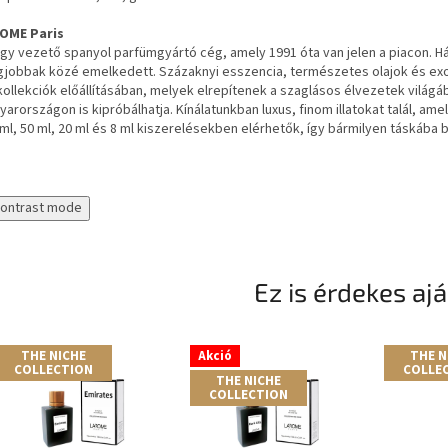
OME Paris
egy vezető spanyol parfümgyártó cég, amely 1991 óta van jelen a piacon. 
gjobbak közé emelkedett. Százaknyi esszencia, természetes olajok és exot
tkollekciók előállításában, melyek elrepítenek a szaglásos élvezetek világáb
arországon is kipróbálhatja. Kínálatunkban luxus, finom illatokat talál, a
ml, 50 ml, 20 ml és 8 ml kiszerelésekben elérhetők, így bármilyen táskába 
contrast mode
Ez is érdekes aj
THE NICHE
Akció
THE N
COLLECTION
COLLE
THE NICHE
COLLECTION