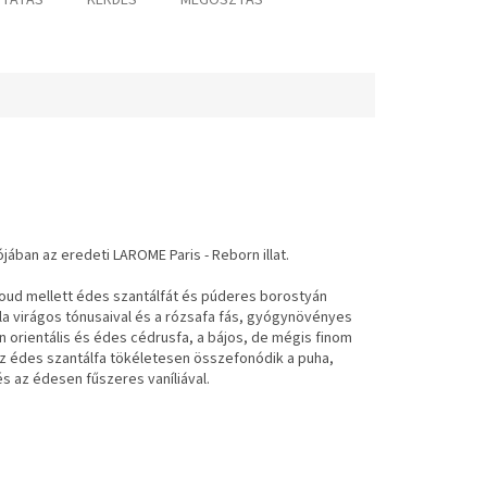
TATÁS
KÉRDÉS
MEGOSZTÁS
jában az eredeti LAROME Paris - Reborn illat.
zi oud mellett édes szantálfát és púderes borostyán
dula virágos tónusaival és a rózsafa fás, gyógynövényes
 orientális és édes cédrusfa, a bájos, de mégis finom
az édes szantálfa tökéletesen összefonódik a puha,
s az édesen fűszeres vaníliával.