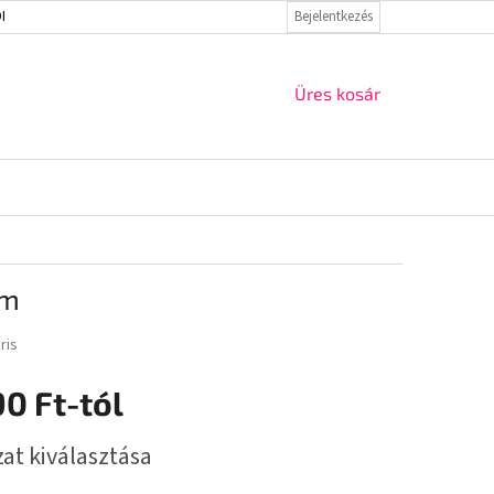
ELMI IRÁNYELVEK
VISSZAKÜLDÉS ÉS REKLAMÁCIÓ
Bejelentkezés
KAPCSOLAT
KOSÁR
Üres kosár
um
ris
90 Ft
-tól
r:
zat kiválasztása