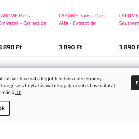
LAROME Paris -
LAROME Paris - Dark
LAROME 
Emirates - Extract de
Alfa - Extract de
Southern
Parfum
Parfum
Parfum
3 890 Ft
3 890 Ft
3 890 
l sütiket használ a legjobb felhasználói élmény
E
 böngészés folytatásával elfogadja a sütik használatát.
a vásárlásról
Kapcsolat
ormáció
itt
.
info
@
swee.hu
ok
 SZÁLLÍTÁSI
+ 36 (21) 2122013
ÓK
i irányelvek