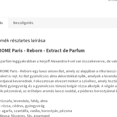
NYOM
ás
Beszélgetés
mék részletes leírása
ROME Paris - Reborn - Extract de Parfum
 parfüm leggyakrabban a Xerjoff Alexandria II-vel van összekeverve, de való
ROME Paris - Reborn egy luxus unisex illat, amely az alapjában a ritka laos
eket is rejt. Az illat gyümölcsös alma akkordokkal nyílik, amelyek a leven
rdjaival keverednek. Fokozatosan elvezet minket a szívéhez, amely tisztán
lletű gyöngyvirág és a gyümölcsös tónusú bolgár rózsa alkotják. A végén 
ki pézsmával, az erőteljes aromás laoszi ouddal, a púderes borostyánnal é
 rózsafa, levendula, fahéj, alma
: rózsa, cédrus, gyöngyvirág
: agarfa, szantálfa, vanília, borostyán, pézsma
t típusa: fűszeres, fás, gourmand