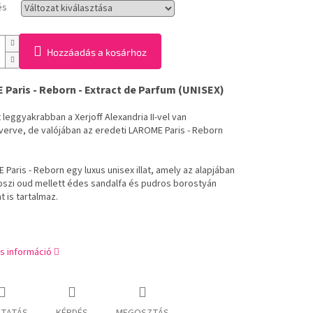
és
Hozzáadás a kosárhoz
Paris - Reborn - Extract de Parfum (UNISEX)
at leggyakrabban a Xerjoff Alexandria II-vel van
erve, de valójában az eredeti LAROME Paris - Reborn
Paris - Reborn egy luxus unisex illat, amely az alapjában
laoszi oud mellett édes sandalfa és pudros borostyán
 is tartalmaz.
s információ