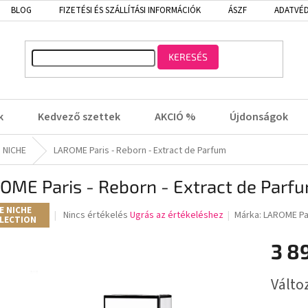
BLOG
FIZETÉSI ÉS SZÁLLÍTÁSI INFORMÁCIÓK
ÁSZF
ADATVÉD
KERESÉS
k
Kedvező szettek
AKCIÓ %
Újdonságok
 NICHE
LAROME Paris - Reborn - Extract de Parfum
OME Paris - Reborn - Extract de Parf
E NICHE
A
Nincs értékelés
Ugrás az értékeléshez
Márka:
LAROME Pa
LECTION
termék
átlagos
3 8
értékelése
5-
Egységá
ből
Válto
0,0
csillag.