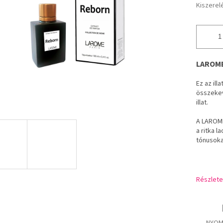
Kiszerel
LAROME 
Ez az ill
összekev
illat.
A LAROME 
a ritka 
tónusokat
Részlete