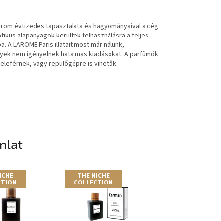
Három évtizedes tapasztalata és hagyományaival a cég
ikus alapanyagok kerültek felhasználásra a teljes
a. A LAROME Paris illatait most már nálunk,
melyek nem igényelnek hatalmas kiadásokat. A parfümök
beleférnek, vagy repülőgépre is vihetők.
ánlat
ICHE
THE NICHE
THE NICHE
CTION
COLLECTION
COLLECTION