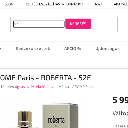
BLOG
FIZETÉSI ÉS SZÁLLÍTÁSI INFORMÁCIÓK
ÁSZF
ADATVÉD
KERESÉS
k
Kedvező szettek
AKCIÓ %
Újdonságok
OME Paris - ROBERTA - 52F
rtékelés
Ugrás az értékeléshez
Márka:
LAROME Paris
5 9
lése
Egységá
Válto
Kiszerel