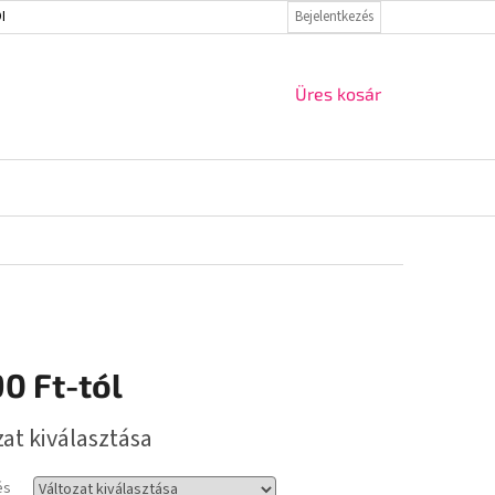
ELMI IRÁNYELVEK
VISSZAKÜLDÉS ÉS REKLAMÁCIÓ
Bejelentkezés
KAPCSOLAT
KOSÁR
Üres kosár
90 Ft
-tól
r:
zat kiválasztása
és