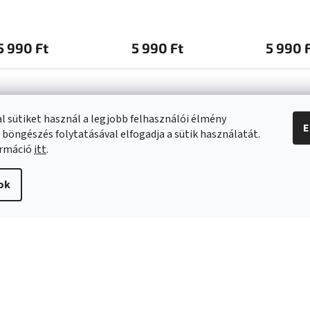
5 990 Ft
5 990 Ft
5 990 
l sütiket használ a legjobb felhasználói élmény
E
 böngészés folytatásával elfogadja a sütik használatát.
a vásárlásról
Kapcsolat
ormáció
itt
.
info
@
swee.hu
ok
 SZÁLLÍTÁSI
+ 36 (21) 2122013
ÓK
i irányelvek
s és reklamáció