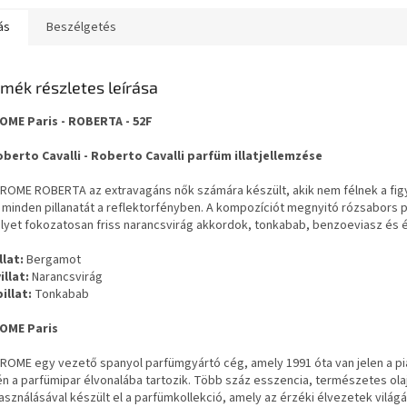
ás
Beszélgetés
mék részletes leírása
OME Paris - ROBERTA - 52F
oberto Cavalli - Roberto Cavalli parfüm illatjellemzése
AROME ROBERTA az extravagáns nők számára készült, akik nem félnek a figy
 minden pillanatát a reflektorfényben. A kompozíciót megnyitó rózsabors p
yet fokozatosan friss narancsvirág akkordok, tonkabab, benzoeviasz és ér
llat:
Bergamot
illat:
Narancsvirág
illat:
Tonkabab
OME Paris
AROME egy vezető spanyol parfümgyártó cég, amely 1991 óta van jelen a p
én a parfümipar élvonalába tartozik. Több száz esszencia, természetes o
asználásával készült el a parfümkollekció, amely az érzéki élvezetek világá