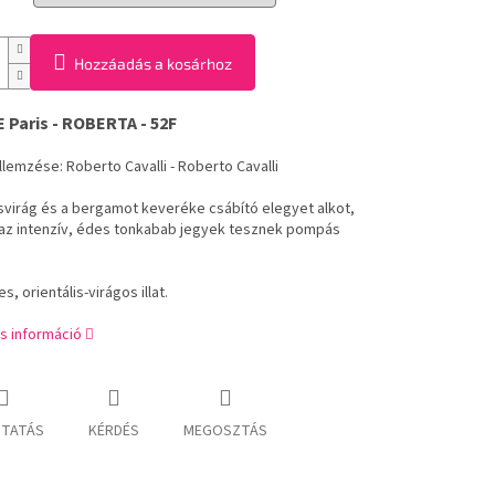
Hozzáadás a kosárhoz
Paris - ROBERTA - 52F
jellemzése: Roberto Cavalli - Roberto Cavalli
svirág és a bergamot keveréke csábító elegyet alkot,
az intenzív, édes tonkabab jegyek tesznek pompás
s, orientális-virágos illat.
s információ
TATÁS
KÉRDÉS
MEGOSZTÁS