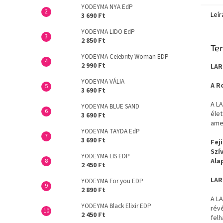
YODEYMA NYA EdP
Leír
3 690 Ft
YODEYMA LIDO EdP
2 850 Ft
Ter
YODEYMA Celebrity Woman EDP
2 990 Ft
LAR
YODEYMA VÁLIA
A R
3 690 Ft
A L
YODEYMA BLUE SAND
élet
3 690 Ft
amel
YODEYMA TAYDA EdP
3 690 Ft
Feji
Szív
YODEYMA LIS EDP
Alap
2 450 Ft
LAR
YODEYMA For you EDP
2 890 Ft
A L
YODEYMA Black Elixir EDP
rév
2 450 Ft
felh