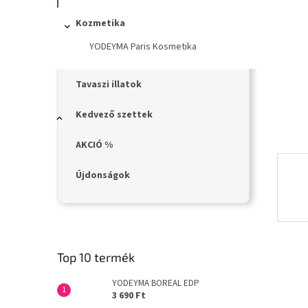
n
e
Kozmetika
l
YODEYMA Paris Kosmetika
Tavaszi illatok
Kedvező szettek
AKCIÓ %
Újdonságok
Top 10 termék
YODEYMA BOREAL EDP
3 690 Ft