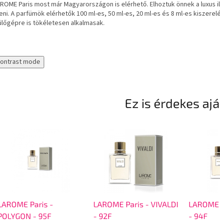
ROME Paris most már Magyarországon is elérhető. Elhoztuk önnek a luxus il
eni. A parfümök elérhetők 100 ml-es, 50 ml-es, 20 ml-es és 8 ml-es kiszerel
ülőgépre is tökéletesen alkalmasak.
contrast mode
Ez is érdekes aj
LAROME Paris -
LAROME Paris - VIVALDI
LAROME 
POLYGON - 95F
- 92F
- 94F