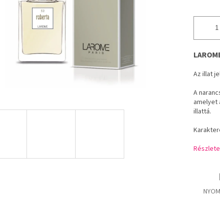
LAROME 
Az illat 
A naranc
amelyet 
illattá.
Karaktere
Részlete
NYOM