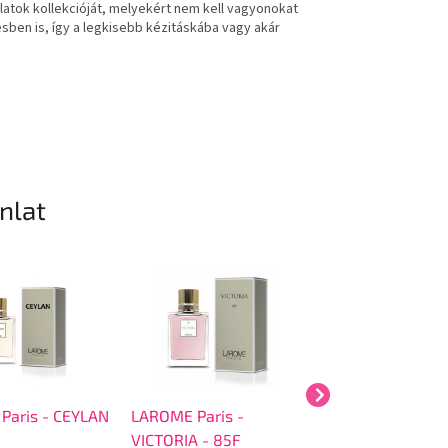
latok kollekcióját, melyekért nem kell vagyonokat
ésben is, így a legkisebb kézitáskába vagy akár
ánlat
Paris - CEYLAN
LAROME Paris -
LAROME Paris -
VICTORIA - 85F
LIBERTY - 47F