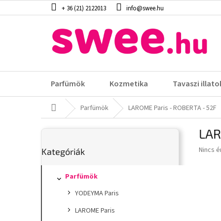
Ugrás
+ 36 (21) 2122013
info@swee.hu
a
fő
tartalomhoz
Parfümök
Kozmetika
Tavaszi illato
Kezdőlap
Parfümök
LAROME Paris - ROBERTA - 52F
O
LAR
l
Kategóriák
d
A
Nincs é
Kategóriák
átugrása
a
termék
l
átlagos
s
Parfümök
értéke
5-
ó
YODEYMA Paris
ből
p
0,0
a
LAROME Paris
csillag.