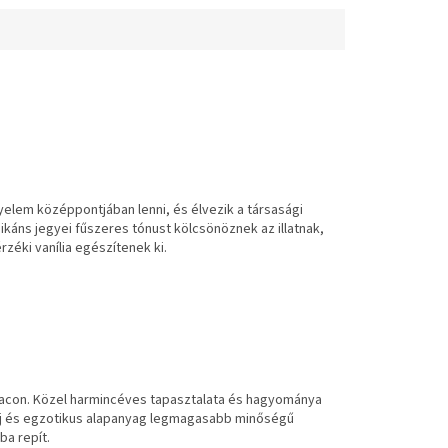
elem középpontjában lenni, és élvezik a társasági
ikáns jegyei fűszeres tónust kölcsönöznek az illatnak,
zéki vanília egészítenek ki.
iacon. Közel harmincéves tapasztalata és hagyománya
laj és egzotikus alapanyag legmagasabb minőségű
ba repít.