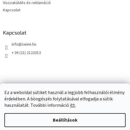
Visszaküldés és reklamáció
Kapcsolat
Kapcsolat
info
@
swee.hu
+ 36 (21) 2122013
Ez a weboldal sütiket használ a legjobb felhasználói élmény
érdekében. A böngészés folytatásával elfogadja a sütik
használatát. További információ
itt
.
Beállítások
Shoptet készítette