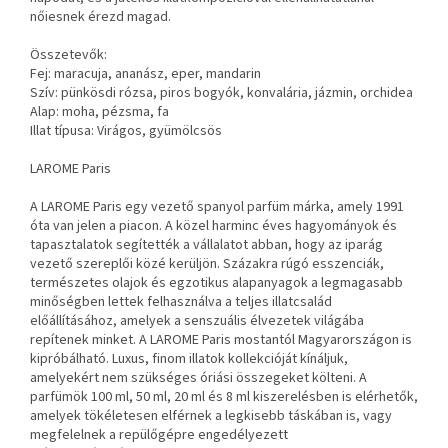
nőiesnek érezd magad.
Összetevők:
Fej: maracuja, ananász, eper, mandarin
Szív: pünkösdi rózsa, piros bogyók, konvalária, jázmin, orchidea
Alap: moha, pézsma, fa
Illat típusa: Virágos, gyümölcsös
LAROME Paris
A LAROME Paris egy vezető spanyol parfüm márka, amely 1991
óta van jelen a piacon. A közel harminc éves hagyományok és
tapasztalatok segítették a vállalatot abban, hogy az iparág
vezető szereplői közé kerüljön. Százakra rúgó esszenciák,
természetes olajok és egzotikus alapanyagok a legmagasabb
minőségben lettek felhasználva a teljes illatcsalád
előállításához, amelyek a senszuális élvezetek világába
repítenek minket. A LAROME Paris mostantól Magyarországon is
kipróbálható. Luxus, finom illatok kollekcióját kínáljuk,
amelyekért nem szükséges óriási összegeket költeni. A
parfümök 100 ml, 50 ml, 20 ml és 8 ml kiszerelésben is elérhetők,
amelyek tökéletesen elférnek a legkisebb táskában is, vagy
megfelelnek a repülőgépre engedélyezett