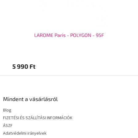
LAROME Paris - POLYGON - 95F
5 990 Ft
5 
L
á
b
l
Mindent a vásárlásról
é
Blog
c
FIZETÉSI ÉS SZÁLLÍTÁSI INFORMÁCIÓK
ÁSZF
Adatvédelmi irányelvek