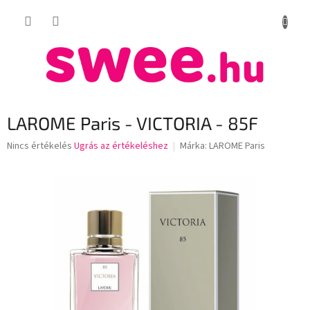
Ugrás
KOSÁR
a
fő
tartalomhoz
LAROME Paris - VICTORIA - 85F
A
Nincs értékelés
Ugrás az értékeléshez
Márka:
LAROME Paris
termék
átlagos
értékelése
5-
ből
0,0
csillag.