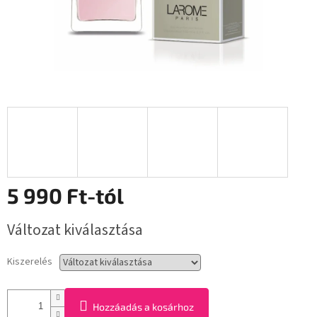
5 990 Ft
-tól
Egységár:
Változat kiválasztása
Kiszerelés
Hozzáadás a kosárhoz