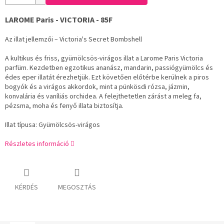
LAROME Paris - VICTORIA - 85F
Az illat jellemzői – Victoria's Secret Bombshell
A kultikus és friss, gyümölcsös-virágos illat a Larome Paris Victoria
parfüm. Kezdetben egzotikus ananász, mandarin, passiógyümölcs és
édes eper illatát érezhetjük. Ezt követően előtérbe kerülnek a piros
bogyók és a virágos akkordok, mint a pünkösdi rózsa, jázmin,
konvalária és vaníliás orchidea. A felejthetetlen zárást a meleg fa,
pézsma, moha és fenyő illata biztosítja.
Illat típusa: Gyümölcsös-virágos
Részletes információ
KÉRDÉS
MEGOSZTÁS