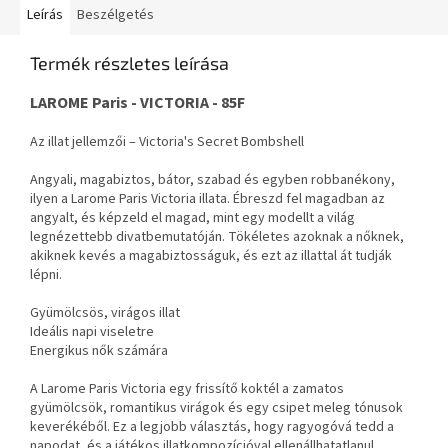
Leírás
Beszélgetés
Termék részletes leírása
LAROME Paris - VICTORIA - 85F
Az illat jellemzői – Victoria's Secret Bombshell
Angyali, magabiztos, bátor, szabad és egyben robbanékony,
ilyen a Larome Paris Victoria illata. Ébreszd fel magadban az
angyalt, és képzeld el magad, mint egy modellt a világ
legnézettebb divatbemutatóján. Tökéletes azoknak a nőknek,
akiknek kevés a magabiztosságuk, és ezt az illattal át tudják
lépni.
Gyümölcsös, virágos illat
Ideális napi viseletre
Energikus nők számára
A Larome Paris Victoria egy frissítő koktél a zamatos
gyümölcsök, romantikus virágok és egy csipet meleg tónusok
keverékéből. Ez a legjobb választás, hogy ragyogóvá tedd a
napodat, és a játékos illatkompozícióval ellenállhatatlanul