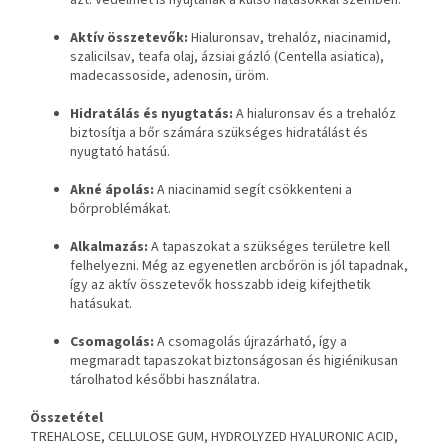
azt. Védelmet is nyújtanak a külső hatásokkal szemben.
Aktív összetevők:
Hialuronsav, trehalóz, niacinamid,
szalicilsav, teafa olaj, ázsiai gázló (Centella asiatica),
madecassoside, adenosin, üröm.
Hidratálás és nyugtatás:
A hialuronsav és a trehalóz
biztosítja a bőr számára szükséges hidratálást és
nyugtató hatású.
Akné ápolás:
A niacinamid segít csökkenteni a
bőrproblémákat.
Alkalmazás:
A tapaszokat a szükséges területre kell
felhelyezni. Még az egyenetlen arcbőrön is jól tapadnak,
így az aktív összetevők hosszabb ideig kifejthetik
hatásukat.
Csomagolás:
A csomagolás újrazárható, így a
megmaradt tapaszokat biztonságosan és higiénikusan
tárolhatod későbbi használatra.
Összetétel
TREHALOSE, CELLULOSE GUM, HYDROLYZED HYALURONIC ACID,