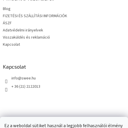
é
Blog
c
FIZETÉSI ÉS SZÁLLÍTÁSI INFORMÁCIÓK
ÁSZF
Adatvédelmi irányelvek
Visszaküldés és reklamáció
Kapcsolat
Kapcsolat
info
@
swee.hu
+ 36 (21) 2122013
Ez a weboldal sütiket használ a legjobb felhasználói élmény