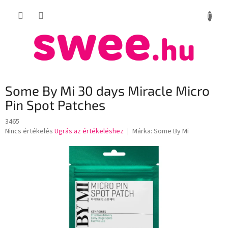
Ugrás
KOSÁR
a
fő
tartalomhoz
Some By Mi 30 days Miracle Micro
Pin Spot Patches
3465
A
Nincs értékelés
Ugrás az értékeléshez
Márka:
Some By Mi
termék
átlagos
értékelése
5-
ből
0,0
csillag.