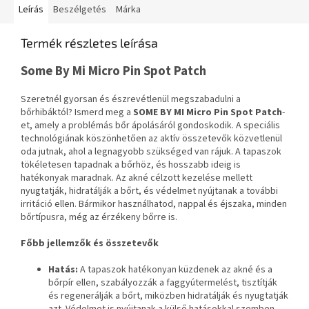
Leírás
Beszélgetés
Márka
Termék részletes leírása
Some By Mi Micro Pin Spot Patch
Szeretnél gyorsan és észrevétlenül megszabadulni a
bőrhibáktól? Ismerd meg a
SOME BY MI Micro Pin Spot Patch
-
et, amely a problémás bőr ápolásáról gondoskodik. A speciális
technológiának köszönhetően az aktív összetevők közvetlenül
oda jutnak, ahol a legnagyobb szükséged van rájuk. A tapaszok
tökéletesen tapadnak a bőrhöz, és hosszabb ideig is
hatékonyak maradnak. Az akné célzott kezelése mellett
nyugtatják, hidratálják a bőrt, és védelmet nyújtanak a további
irritáció ellen. Bármikor használhatod, nappal és éjszaka, minden
bőrtípusra, még az érzékeny bőrre is.
Főbb jellemzők és összetevők
Hatás:
A tapaszok hatékonyan küzdenek az akné és a
bőrpír ellen, szabályozzák a faggyútermelést, tisztítják
és regenerálják a bőrt, miközben hidratálják és nyugtatják