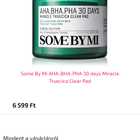
Some By Mi AHA-BHA-PHA 30 days Miracle
Truecica Clear Pad
6 599 Ft
6 
L
á
b
l
Mindent a vásárlásról