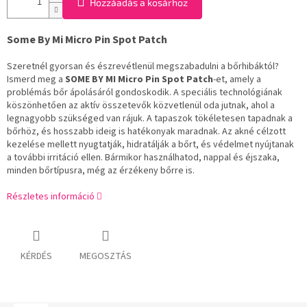
Hozzáadás a kosárhoz
Some By Mi Micro Pin Spot Patch
Szeretnél gyorsan és észrevétlenül megszabadulni a bőrhibáktól?
Ismerd meg a
SOME BY MI Micro Pin Spot Patch
-et, amely a
problémás bőr ápolásáról gondoskodik. A speciális technológiának
köszönhetően az aktív összetevők közvetlenül oda jutnak, ahol a
legnagyobb szükséged van rájuk. A tapaszok tökéletesen tapadnak a
bőrhöz, és hosszabb ideig is hatékonyak maradnak. Az akné célzott
kezelése mellett nyugtatják, hidratálják a bőrt, és védelmet nyújtanak
a további irritáció ellen. Bármikor használhatod, nappal és éjszaka,
minden bőrtípusra, még az érzékeny bőrre is.
Részletes információ
KÉRDÉS
MEGOSZTÁS