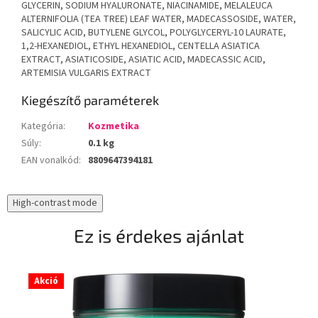
GLYCERIN, SODIUM HYALURONATE, NIACINAMIDE, MELALEUCA
ALTERNIFOLIA (TEA TREE) LEAF WATER, MADECASSOSIDE, WATER,
SALICYLIC ACID, BUTYLENE GLYCOL, POLYGLYCERYL-10 LAURATE,
1,2-HEXANEDIOL, ETHYL HEXANEDIOL, CENTELLA ASIATICA
EXTRACT, ASIATICOSIDE, ASIATIC ACID, MADECASSIC ACID,
ARTEMISIA VULGARIS EXTRACT
Kiegészítő paraméterek
Kategória
:
Kozmetika
Súly
:
0.1 kg
EAN vonalkód
:
8809647394181
High-contrast mode
Ez is érdekes ajánlat
Akció