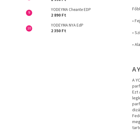
Főb
YODEYMA Cheante EDP
2 890 Ft
• Fe
YODEYMA NYA EdP
2 350 Ft
• S
• Al
A 
A YO
par
Ezt 
leg
par
diz
Fede
meg
tartó