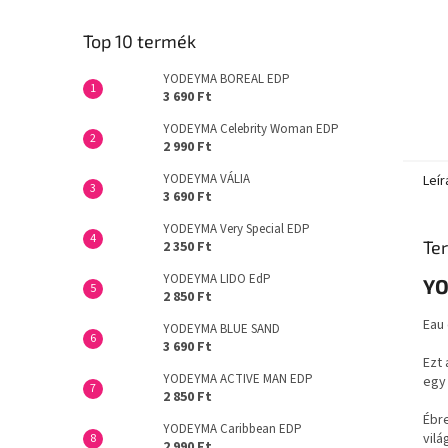
Top 10 termék
YODEYMA BOREAL EDP
3 690 Ft
YODEYMA Celebrity Woman EDP
2 990 Ft
YODEYMA VÁLIA
Leír
3 690 Ft
YODEYMA Very Special EDP
Ter
2 350 Ft
YODEYMA LIDO EdP
YO
2 850 Ft
Eau
YODEYMA BLUE SAND
3 690 Ft
Ezt 
YODEYMA ACTIVE MAN EDP
egy 
2 850 Ft
Ébre
YODEYMA Caribbean EDP
vilá
2 990 Ft