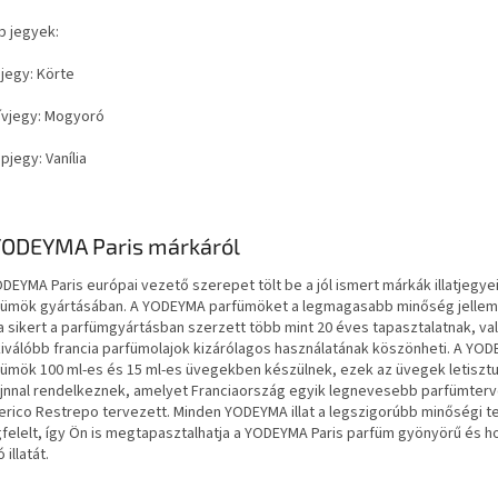
b jegyek:
jjegy: Körte
zívjegy: Mogyoró
apjegy: Vanília
YODEYMA Paris márkáról
DEYMA Paris európai vezető szerepet tölt be a jól ismert márkák illatjegye
fümök gyártásában. A YODEYMA parfümöket a legmagasabb minőség jellemz
a sikert a parfümgyártásban szerzett több mint 20 éves tapasztalatnak, va
kiválóbb francia parfümolajok kizárólagos használatának köszönheti. A YO
fümök 100 ml-es és 15 ml-es üvegekben készülnek, ezek az üvegek letisztu
ájnnal rendelkeznek, amelyet Franciaország egyik legnevesebb parfümterv
rico Restrepo tervezett. Minden YODEYMA illat a legszigorúbb minőségi t
felelt, így Ön is megtapasztalhatja a YODEYMA Paris parfüm gyönyörű és 
 illatát.