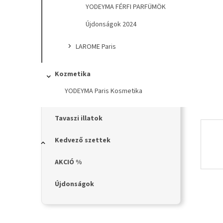
n
YODEYMA FÉRFI PARFÜMÖK
e
l
Újdonságok 2024
LAROME Paris
Kozmetika
YODEYMA Paris Kosmetika
Tavaszi illatok
Kedvező szettek
AKCIÓ %
Újdonságok