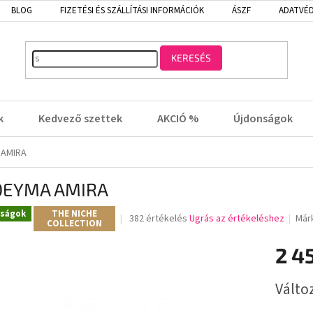
BLOG
FIZETÉSI ÉS SZÁLLÍTÁSI INFORMÁCIÓK
ÁSZF
ADATVÉD
KERESÉS
k
Kedvező szettek
AKCIÓ %
Újdonságok
 AMIRA
DEYMA AMIRA
ságok
THE NICHE
A
382 értékelés
Ugrás az értékeléshez
Már
COLLECTION
termék
átlagos
2 4
értékelése
5-
Egységá
ből
Válto
3,3
csillag.