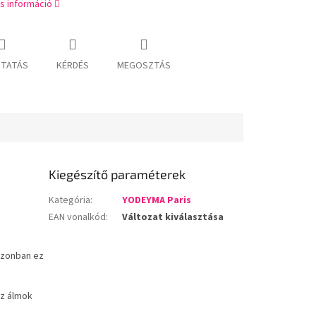
s információ
TATÁS
KÉRDÉS
MEGOSZTÁS
Kiegészítő paraméterek
Kategória
:
YODEYMA Paris
EAN vonalkód
:
Változat kiválasztása
 Azonban ez
az álmok