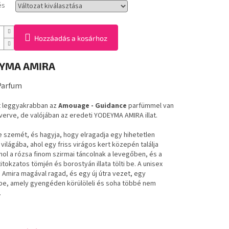
és
Hozzáadás a kosárhoz
YMA AMIRA
Parfum
at leggyakrabban az
Amouage - Guidance
parfümmel van
erve, de valójában az eredeti YODEYMA AMIRA illat.
e szemét, és hagyja, hogy elragadja egy hihetetlen
ilágába, ahol egy friss virágos kert közepén találja
hol a rózsa finom szirmai táncolnak a levegőben, és a
itokzatos tömjén és borostyán illata tölti be. A unisex
Amira magával ragad, és egy új útra vezet, egy
be, amely gyengéden körülöleli és soha többé nem
.