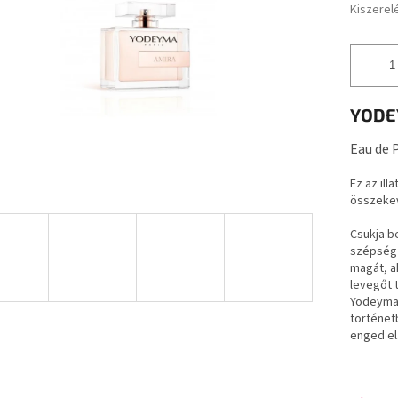
Kiszerel
YODE
Eau de 
Ez az ill
összekev
Csukja b
szépség v
magát, a
levegőt t
Yodeyma 
történet
enged el