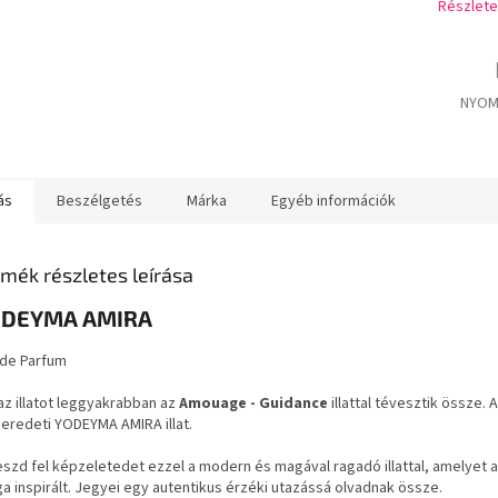
Részlete
NYOM
ás
Beszélgetés
Márka
Egyéb információk
mék részletes leírása
DEYMA AMIRA
 de Parfum
az illatot leggyakrabban az
Amouage - Guidance
illattal tévesztik össze.
eredeti YODEYMA AMIRA illat.
szd fel képzeletedet ezzel a modern és magával ragadó illattal, amelyet 
ga inspirált. Jegyei egy autentikus érzéki utazássá olvadnak össze.