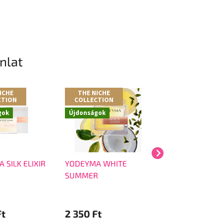
ánlat
ICHE
THE NICHE
THE NICHE
CTION
COLLECTION
COLLECTION
gok
Újdonságok
 SILK ELIXIR
YODEYMA WHITE
YODEYMA TAYDA
SUMMER
Ft
2 350 Ft
3 690 Ft