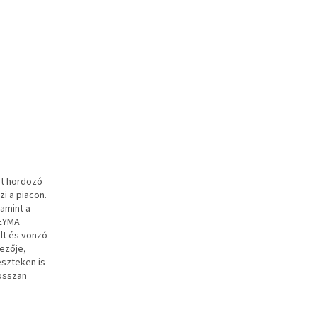
it hordozó
i a piacon.
lamint a
DEYMA
lt és vonzó
ezője,
eszteken is
hosszan