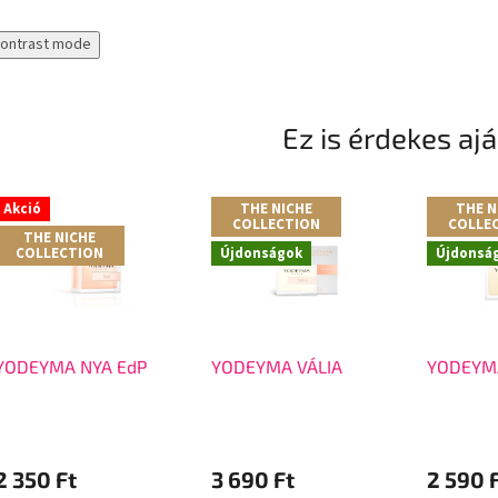
contrast mode
Ez is érdekes aj
Akció
THE NICHE
THE N
COLLECTION
COLLE
THE NICHE
COLLECTION
Újdonságok
Újdonsá
YODEYMA NYA EdP
YODEYMA VÁLIA
YODEYMA
2 350 Ft
3 690 Ft
2 590 