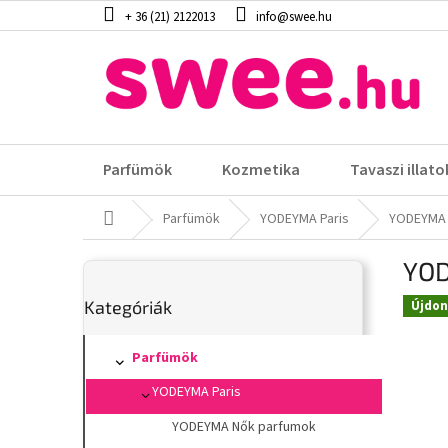
Ugrás
+ 36 (21) 2122013
info@swee.hu
a
fő
tartalomhoz
Parfümök
Kozmetika
Tavaszi illato
Kezdőlap
Parfümök
YODEYMA Paris
YODEYMA
O
YO
l
Kategóriák
d
Kategóriák
átugrása
Újdon
a
l
s
Parfümök
ó
YODEYMA Paris
p
a
YODEYMA Nők parfumok