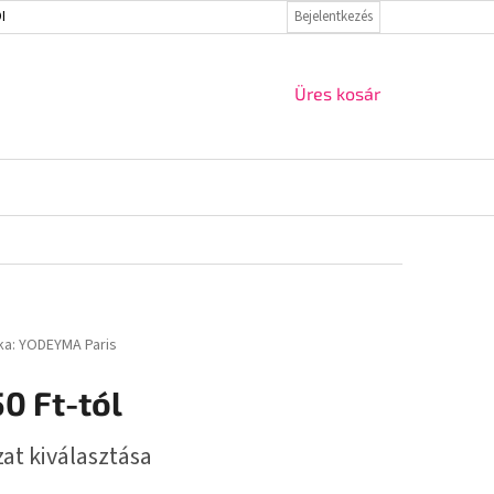
ELMI IRÁNYELVEK
VISSZAKÜLDÉS ÉS REKLAMÁCIÓ
Bejelentkezés
KAPCSOLAT
KOSÁR
Üres kosár
ka:
YODEYMA Paris
50 Ft
-tól
r:
zat kiválasztása