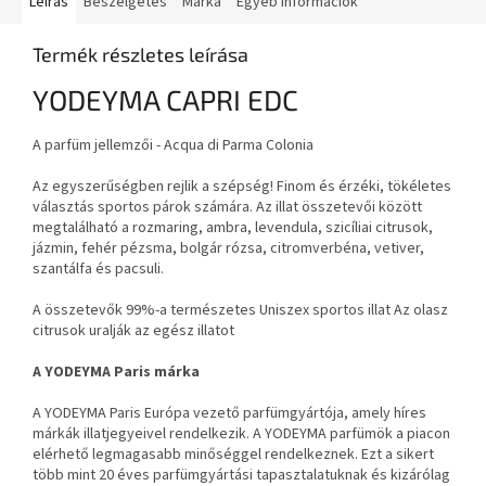
Leírás
Beszélgetés
Márka
Egyéb információk
Termék részletes leírása
YODEYMA CAPRI EDC
A parfüm jellemzői - Acqua di Parma Colonia
Az egyszerűségben rejlik a szépség! Finom és érzéki, tökéletes
választás sportos párok számára. Az illat összetevői között
megtalálható a rozmaring, ambra, levendula, szicíliai citrusok,
jázmin, fehér pézsma, bolgár rózsa, citromverbéna, vetiver,
szantálfa és pacsuli.
A összetevők 99%-a természetes Uniszex sportos illat Az olasz
citrusok uralják az egész illatot
A YODEYMA Paris márka
A YODEYMA Paris Európa vezető parfümgyártója, amely híres
márkák illatjegyeivel rendelkezik. A YODEYMA parfümök a piacon
elérhető legmagasabb minőséggel rendelkeznek. Ezt a sikert
több mint 20 éves parfümgyártási tapasztalatuknak és kizárólag