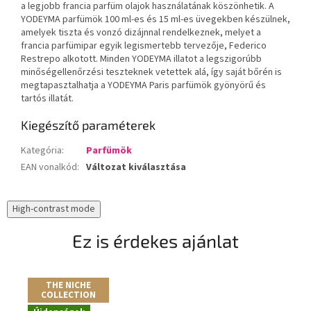
a legjobb francia parfüm olajok használatának köszönhetik. A
YODEYMA parfümök 100 ml-es és 15 ml-es üvegekben készülnek,
amelyek tiszta és vonzó dizájnnal rendelkeznek, melyet a
francia parfümipar egyik legismertebb tervezője, Federico
Restrepo alkotott. Minden YODEYMA illatot a legszigorúbb
minőségellenőrzési teszteknek vetettek alá, így saját bőrén is
megtapasztalhatja a YODEYMA Paris parfümök gyönyörű és
tartós illatát.
Kiegészítő paraméterek
Kategória
:
Parfümök
EAN vonalkód
:
Változat kiválasztása
High-contrast mode
Ez is érdekes ajánlat
THE NICHE
A
COLLECTION