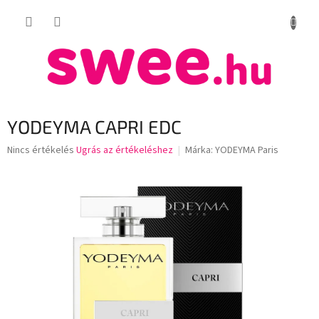
Ugrás
KOSÁR
a
fő
tartalomhoz
YODEYMA CAPRI EDC
A
Nincs értékelés
Ugrás az értékeléshez
Márka:
YODEYMA Paris
termék
átlagos
értékelése
5-
ből
0,0
csillag.