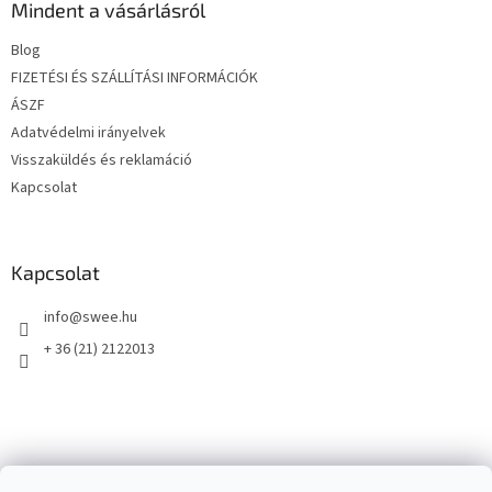
l
Mindent a vásárlásról
é
Blog
c
FIZETÉSI ÉS SZÁLLÍTÁSI INFORMÁCIÓK
ÁSZF
Adatvédelmi irányelvek
Visszaküldés és reklamáció
Kapcsolat
Kapcsolat
info
@
swee.hu
+ 36 (21) 2122013