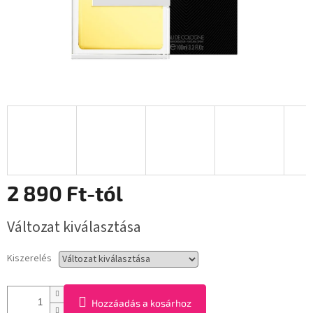
2 890 Ft
-tól
Egységár:
Változat kiválasztása
Kiszerelés
Hozzáadás a kosárhoz