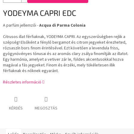
YODEYMA CAPRI EDC
A parfüm jellemzői -
Acqua di Parma Colonia
Citrusos illat férfiaknak, YODEYMA CAPRI. Az egyszerűségben rejlik a
szépség! Elsőként a fénylő bergamot és citrom jegyeket érezheted,
rózsaszín bors finom érintésével. Ezt követően a levendula friss,
gyógynövényes tónusai és az aromás clary zsálya finomítják az illatot.
Egy harmónia, amelyet a vetiver zár le, földes akcentusokkal hozva
magával a fás jegyeket. Finom és érzéki, mely tökéletesen illik
férfiaknak és nőknek egyaránt.
Részletes információ
KÉRDÉS
MEGOSZTÁS