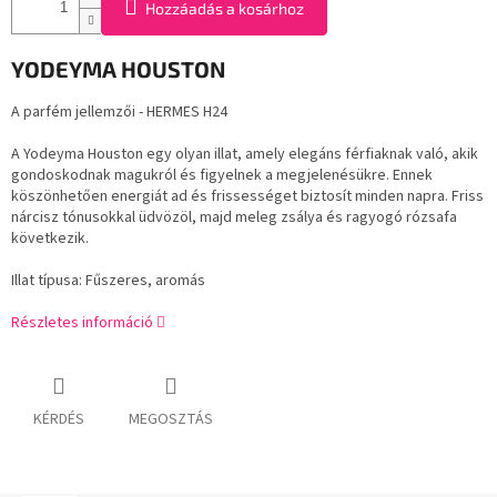
Hozzáadás a kosárhoz
YODEYMA HOUSTON
A parfém jellemzői - HERMES H24
A Yodeyma Houston egy olyan illat, amely elegáns férfiaknak való, akik
gondoskodnak magukról és figyelnek a megjelenésükre. Ennek
köszönhetően energiát ad és frissességet biztosít minden napra. Friss
nárcisz tónusokkal üdvözöl, majd meleg zsálya és ragyogó rózsafa
következik.
Illat típusa: Fűszeres, aromás
Részletes információ
KÉRDÉS
MEGOSZTÁS