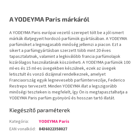
A YODEYMA Paris márkáról
A YODEYMA Paris európai vezető szerepet tölt be a jól ismert
márkák illatjegyeit hordozó parfümök gyártásában. A YODEYMA
parfümöket a legmagasabb minőség jellemzi a piacon. Ezt a
sikert a parfümgyártásban szerzett több mint 20 éves
tapasztalatnak, valamint a legkiválóbb francia parfümolajok
kizárólagos használatának köszönheti. A YODEYMA parfümök 100
ml-es és 15 ml-es üvegekben készülnek, ezek az üvegek
letisztult és vonzó dizájnnal rendelkeznek, amelyet
Franciaország egyik legnevesebb parfümtervezője, Federico
Restrepo tervezett. Minden YODEYMA illat a legszigorúbb
minőségi teszteken is megfelelt, így Ön is megtapasztalhatja a
YODEYMA Paris parfüm gyönyörű és hosszan tartó illatát.
Kiegészítő paraméterek
Kategória
:
YODEYMA Paris
EAN vonalkód
:
8436022358027