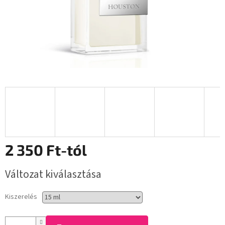
2 350 Ft
-tól
Egységár:
Változat kiválasztása
Kiszerelés