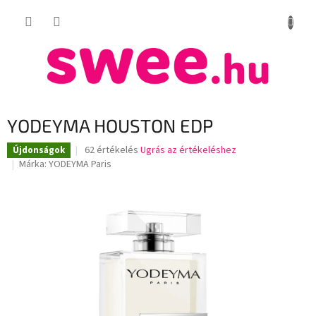
Ugrás
KOSÁR
a
fő
tartalomhoz
YODEYMA HOUSTON EDP
A
62 értékelés
Ugrás az értékeléshez
Újdonságok
termék
Márka:
YODEYMA Paris
átlagos
értékelése
5-
ből
3,3
csillag.