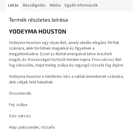
Leírás
Beszélgetés
Márka
Egyéb információk
Termék részletes leírása
YODEYMA HOUSTON
Yodeyma Houston egy olyan illat, amely ideális elegáns férfiak
számára, akik törődnek magukkal és figyelnek a
megjelenésükre. Ezzel az illattal energiával telve érezheti
magát, és frissességet biztosít minden napra. Friss nárcisz illat
fog üdvözölni, majd meleg zsálya és ragyogó rózsafa fog átjárni.
Yodeyma Houston a tökéletes társ a valódi úriemberek számára,
akik céljaik felé haladnak.
Összetevők:
Fej: zsálya
Szív: nárcisz
Alap: paliszander, rózsafa