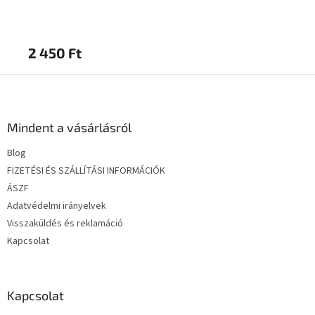
2 450 Ft
2 
L
á
b
l
Mindent a vásárlásról
é
Blog
c
FIZETÉSI ÉS SZÁLLÍTÁSI INFORMÁCIÓK
ÁSZF
Adatvédelmi irányelvek
Visszaküldés és reklamáció
Kapcsolat
Kapcsolat