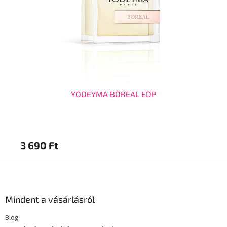
YODEYMA BOREAL EDP
3 690 Ft
2 
L
á
b
l
Mindent a vásárlásról
é
Blog
c