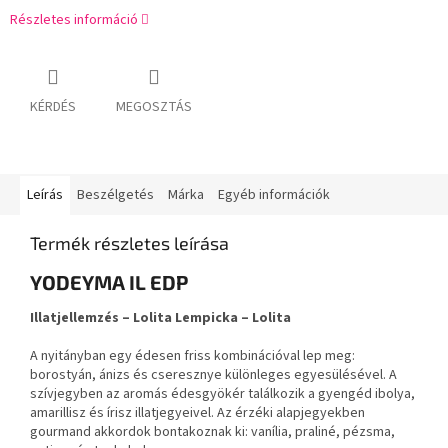
Részletes információ
KÉRDÉS
MEGOSZTÁS
Leírás
Beszélgetés
Márka
Egyéb információk
Termék részletes leírása
YODEYMA IL EDP
Illatjellemzés – Lolita Lempicka – Lolita
A nyitányban egy édesen friss kombinációval lep meg:
borostyán, ánizs és cseresznye különleges egyesülésével. A
szívjegyben az aromás édesgyökér találkozik a gyengéd ibolya,
amarillisz és írisz illatjegyeivel. Az érzéki alapjegyekben
gourmand akkordok bontakoznak ki: vanília, praliné, pézsma,