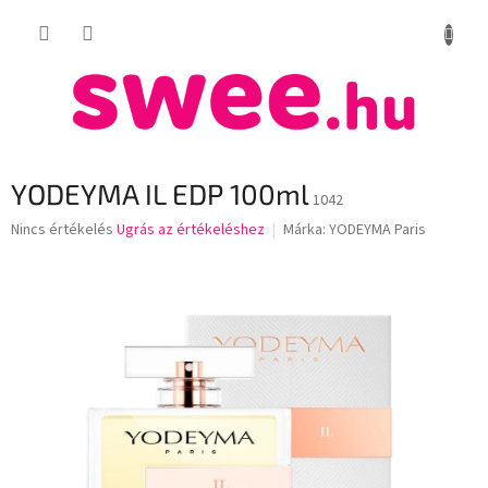
Ugrás
KOSÁR
a
fő
tartalomhoz
YODEYMA IL EDP 100ml
1042
A
Nincs értékelés
Ugrás az értékeléshez
Márka:
YODEYMA Paris
termék
átlagos
értékelése
5-
ből
0,0
csillag.