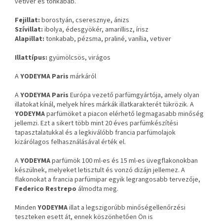
vetiver és tonkabab.
Fejillat:
borostyán, cseresznye, ánizs
Szívillat:
ibolya, édesgyökér, amarillisz, írisz
Alapillat:
tonkabab, pézsma, praliné, vanília, vetiver
Illattípus:
gyümölcsös, virágos
A
YODEYMA Paris
márkáról
A
YODEYMA Paris
Európa vezető parfümgyártója, amely olyan
illatokat kínál, melyek híres márkák illatkarakterét tükrözik. A
YODEYMA
parfümöket a piacon elérhető legmagasabb minőség
jellemzi. Ezt a sikert több mint 20 éves parfümkészítési
tapasztalatukkal és a legkiválóbb francia parfümolajok
kizárólagos felhasználásával érték el.
A
YODEYMA
parfümök 100 ml-es és 15 ml-es üvegflakonokban
készülnek, melyeket letisztult és vonzó dizájn jellemez. A
flakonokat a francia parfümipar egyik legrangosabb tervezője,
Federico Restrepo
álmodta meg.
Minden
YODEYMA
illat a legszigorúbb minőségellenőrzési
teszteken esett át, ennek köszönhetően Ön is