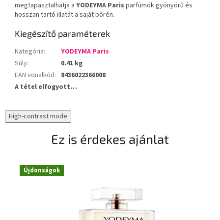
megtapasztalhatja a
YODEYMA Paris
parfümök gyönyörű és
hosszan tartó illatát a saját bőrén.
Kiegészítő paraméterek
Kategória
:
YODEYMA Paris
Súly
:
0.41 kg
EAN vonalkód
:
8436022366008
A tétel elfogyott…
High-contrast mode
Ez is érdekes ajánlat
Újdonságok