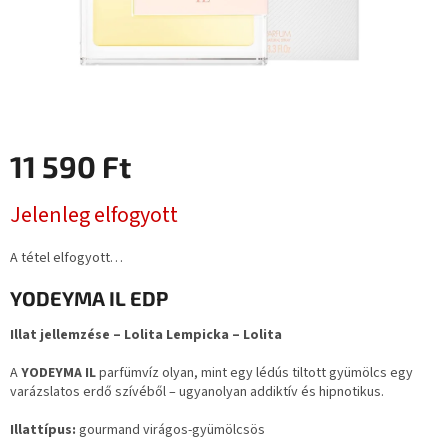
11 590 Ft
Egységár:
Jelenleg elfogyott
A tétel elfogyott…
YODEYMA IL EDP
Illat jellemzése – Lolita Lempicka – Lolita
A
YODEYMA IL
parfümvíz olyan, mint egy lédús tiltott gyümölcs egy
varázslatos erdő szívéből – ugyanolyan addiktív és hipnotikus.
Illattípus:
gourmand virágos-gyümölcsös