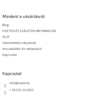
L
á
b
l
Mindent a vásárlásról
é
Blog
c
FIZETÉSI ÉS SZÁLLÍTÁSI INFORMÁCIÓK
ÁSZF
Adatvédelmi irányelvek
Visszaküldés és reklamáció
Kapcsolat
Kapcsolat
info
@
swee.hu
+ 36 (21) 2122013