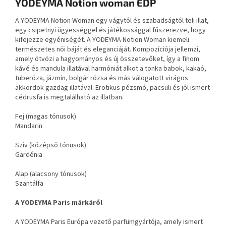
YODEYMA Notion woman EDP
A YODEYMA Notion Woman egy vágytól és szabadságtól teli illat,
egy csipetnyi ügyességgel és játékossággal fűszerezve, hogy
kifejezze egyéniségét. A YODEYMA Notion Woman kiemeli
természetes női báját és eleganciáját. Kompozíciója jellemzi,
amely ötvözi a hagyományos és új összetevőket, így a finom
kávé és mandula illatával harmóniát alkot a tonka babok, kakaó,
tuberóza, jázmin, bolgár rózsa és más válogatott virágos
akkordok gazdag illatával. Erotikus pézsmó, pacsuli és jól ismert
cédrusfa is megtalálható az illatban.
Fej (magas tónusok)
Mandarin
Szív (középső tónusok)
Gardénia
Alap (alacsony tónusok)
Szantálfa
A YODEYMA Paris márkáról
A YODEYMA Paris Európa vezető parfümgyártója, amely ismert