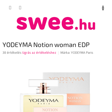
Ugrás
KOSÁR
a
fő
tartalomhoz
YODEYMA Notion woman EDP
A
38 értékelés
Ugrás az értékeléshez
Márka:
YODEYMA Paris
termék
átlagos
értékelése
5-
ből
3,3
csillag.