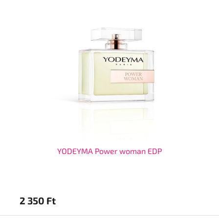
YODEYMA Power woman EDP
2 350 Ft
2 