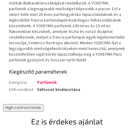
márkák illatkarakterisztikájával rendelkezik. A YODEYMA
parfümök a legmagasabb minőséget képviselik a piacon. Ezt a
sikert több mint 20 éves parfümgyártási tapasztalatuknak és a
legkiválóbb francia parfümolajok kizárólagos felhasználásának
köszönhetik. A YODEYMA parfümök 100 ml-es és 15 ml-es
flakonokban készülnek, amelyek tiszta és vonzó dizájnnal
rendelkeznek, melyet a francia parfümipar egyik legelismertebb
tervezője, Federico Restrepo alkotott. Minden YODEYMA illat a
legszigorúbb minőségellenőrzéseken ment keresztül, amelynek
köszönhetően saját bőrén tapasztalhatja meg a YODEYMA Paris
parfümök gyönyörű és hosszan tartó illatát.
Kiegészítő paraméterek
Kategória
:
Parfümök
EAN vonalkód
:
Változat kiválasztása
High-contrast mode
Ez is érdekes ajánlat