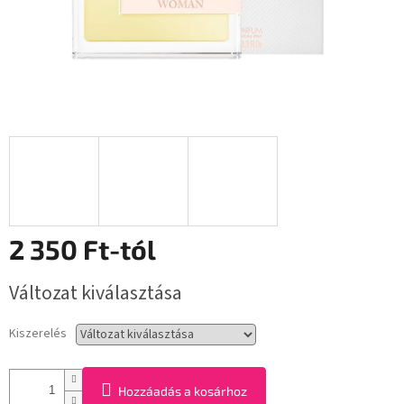
2 350 Ft
-tól
Egységár:
Változat kiválasztása
Kiszerelés
Hozzáadás a kosárhoz