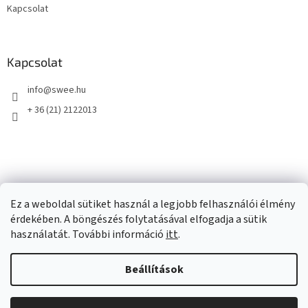
Kapcsolat
Kapcsolat
info
@
swee.hu
+ 36 (21) 2122013
Ez a weboldal sütiket használ a legjobb felhasználói élmény
érdekében. A böngészés folytatásával elfogadja a sütik
használatát. További információ
itt
.
Beállítások
Shoptet készítette