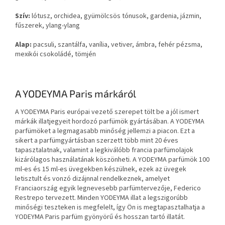
Szív:
lótusz, orchidea, gyümölcsös tónusok, gardenia, jázmin,
fűszerek, ylang-ylang
Alap:
pacsuli, szantálfa, vanília, vetiver, ámbra, fehér pézsma,
mexikói csokoládé, tömjén
A YODEYMA Paris márkáról
A YODEYMA Paris európai vezető szerepet tölt be a jól ismert
márkák illatjegyeit hordozó parfümök gyártásában. A YODEYMA
parfümöket a legmagasabb minőség jellemzi a piacon. Ezt a
sikert a parfümgyártásban szerzett több mint 20 éves
tapasztalatnak, valamint a legkiválóbb francia parfümolajok
kizárólagos használatának köszönheti. A YODEYMA parfümök 100
ml-es és 15 ml-es üvegekben készülnek, ezek az üvegek
letisztult és vonzó dizájnnal rendelkeznek, amelyet
Franciaország egyik legnevesebb parfümtervezője, Federico
Restrepo tervezett. Minden YODEYMA illat a legszigorúbb
minőségi teszteken is megfelelt, így Ön is megtapasztalhatja a
YODEYMA Paris parfüm gyönyörű és hosszan tartó illatát.