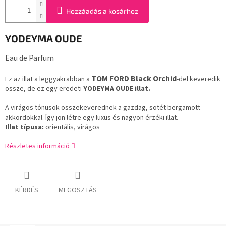
Hozzáadás a kosárhoz
YODEYMA OUDE
Eau de Parfum
TOM FORD Black Orchid
Ez az illat a leggyakrabban a
-del keveredik
össze, de ez egy eredeti
YODEYMA OUDE illat.
A virágos tónusok összekeverednek a gazdag, sötét bergamott
akkordokkal. Így jön létre egy luxus és nagyon érzéki illat.
Illat típusa:
orientális, virágos
Részletes információ
KÉRDÉS
MEGOSZTÁS