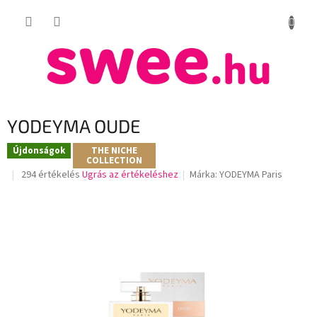
Ugrás
KOSÁR
a
fő
tartalomhoz
YODEYMA OUDE
Újdonságok
THE NICHE
COLLECTION
A
294 értékelés
Ugrás az értékeléshez
Márka:
YODEYMA Paris
termék
átlagos
értékelése
5-
ből
3,5
csillag.