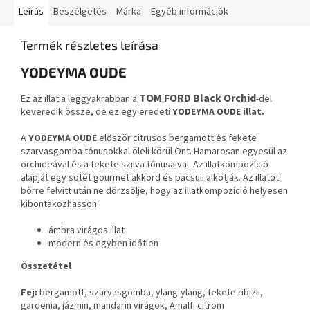
Leírás
Beszélgetés
Márka
Egyéb információk
Termék részletes leírása
YODEYMA OUDE
TOM FORD Black Orchid
Ez az illat a leggyakrabban a
-del
keveredik össze, de ez egy eredeti
YODEYMA OUDE illat.
A
YODEYMA OUDE
először citrusos bergamott és fekete
szarvasgomba tónusokkal öleli körül Önt. Hamarosan egyesül az
orchideával és a fekete szilva tónusaival. Az illatkompozíció
alapját egy sötét gourmet akkord és pacsuli alkotják. Az illatot
bőrre felvitt után ne dörzsölje, hogy az illatkompozíció helyesen
kibontakozhasson.
ámbra virágos illat
modern és egyben időtlen
Összetétel
Fej:
bergamott, szarvasgomba, ylang-ylang, fekete ribizli,
gardenia, jázmin, mandarin virágok, Amalfi citrom