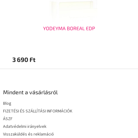
YODEYMA BOREAL EDP
3 690 Ft
2 
L
á
b
l
Mindent a vásárlásról
é
Blog
c
FIZETÉSI ÉS SZÁLLÍTÁSI INFORMÁCIÓK
ÁSZF
Adatvédelmi irányelvek
Visszaküldés és reklamáció