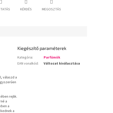
TATÁS
KÉRDÉS
MEGOSZTÁS
Kiegészítő paraméterek
Kategória
:
Parfümök
EAN vonalkód
:
Változat kiválasztása
l, válaszd a
 egyszerűen
ében rejlik.
rné a
ívben a
szkednek a