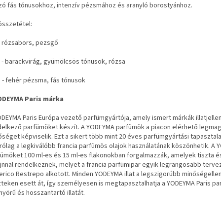
zó fás tónusokhoz, intenzív pézsmához és aranyló borostyánhoz.
tösszetétel:
- rózsabors, pezsgő
 - barackvirág, gyümölcsös tónusok, rózsa
 - fehér pézsma, fás tónusok
ODEYMA Paris márka
DEYMA Paris Európa vezető parfümgyártója, amely ismert márkák illatjelle
delkező parfümöket készít. A YODEYMA parfümök a piacon elérhető legma
séget képviselik. Ezt a sikert több mint 20 éves parfümgyártási tapasztal
rólag a legkiválóbb francia parfümös olajok használatának köszönhetik. A
fümöket 100 ml-es és 15 ml-es flakonokban forgalmazzák, amelyek tiszta é
jnnal rendelkeznek, melyet a francia parfümipar egyik legrangosabb terve
erico Restrepo alkotott. Minden YODEYMA illat a legszigorúbb minőségelle
zteken esett át, így személyesen is megtapasztalhatja a YODEYMA Paris p
yörű és hosszantartó illatát.