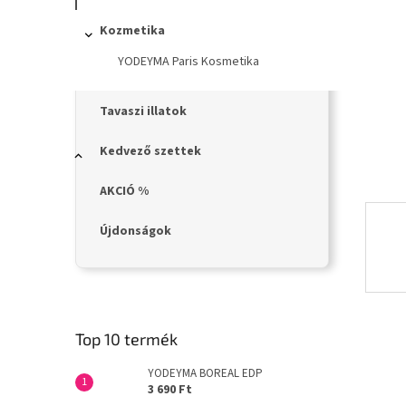
n
e
Kozmetika
l
YODEYMA Paris Kosmetika
Tavaszi illatok
Kedvező szettek
AKCIÓ %
Újdonságok
Top 10 termék
YODEYMA BOREAL EDP
3 690 Ft