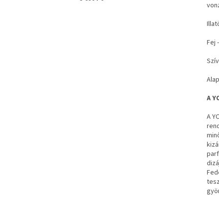
von
Illa
Fej 
Szív
Alap
A Y
A YO
ren
minő
kizá
par
dizá
Fed
tes
gyön