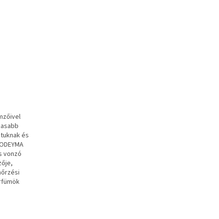
mzőivel
gasabb
atuknak és
 YODEYMA
s vonzó
zője,
nőrzési
arfümök