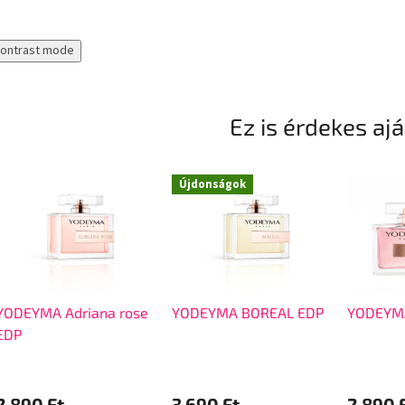
contrast mode
Ez is érdekes aj
Újdonságok
YODEYMA Adriana rose
YODEYMA BOREAL EDP
YODEYMA
EDP
2 890 Ft
3 690 Ft
2 890 