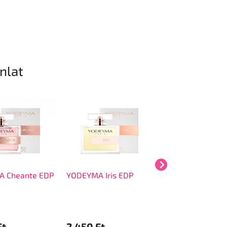
ánlat
 Cheante EDP
YODEYMA Iris EDP
YODEYMA Red E
Ft
2 450 Ft
2 350 Ft