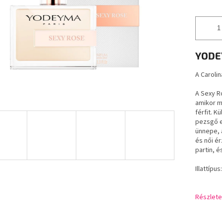
YODE
A Carolin
A Sexy Ro
amikor m
férfit. 
pezsgő e
ünnepe, 
és női ér
partin, 
Illattípu
Részlete