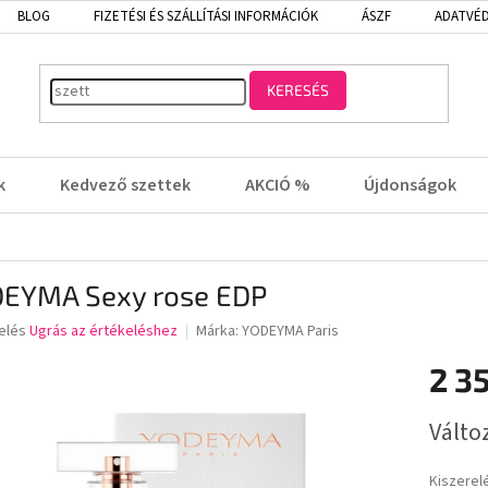
BLOG
FIZETÉSI ÉS SZÁLLÍTÁSI INFORMÁCIÓK
ÁSZF
ADATVÉD
KERESÉS
k
Kedvező szettek
AKCIÓ %
Újdonságok
EYMA Sexy rose EDP
elés
Ugrás az értékeléshez
Márka:
YODEYMA Paris
2 3
lése
Egységá
Válto
Kiszerel