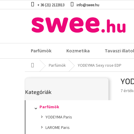
Ugrás
+ 36 (21) 2122013
info@swee.hu
a
fő
tartalomhoz
Parfümök
Kozmetika
Tavaszi illato
Kezdőlap
Parfümök
YODEYMA Sexy rose EDP
O
YOD
l
Kategóriák
d
A
7 érték
Kategóriák
átugrása
a
termék
l
átlagos
s
Parfümök
értéke
5-
ó
YODEYMA Paris
ből
p
3,7
a
LAROME Paris
csillag.