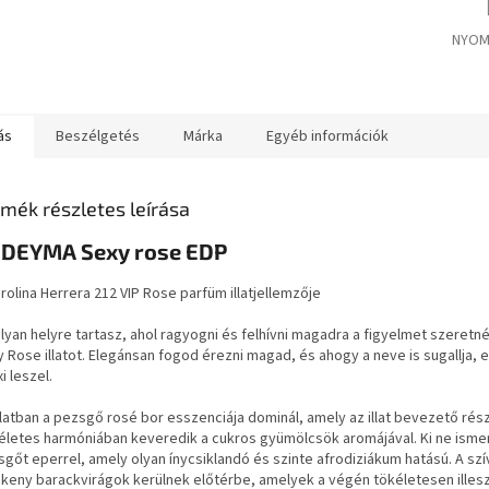
NYOM
ás
Beszélgetés
Márka
Egyéb információk
mék részletes leírása
DEYMA Sexy rose EDP
rolina Herrera 212 VIP Rose parfüm illatjellemzője
lyan helyre tartasz, ahol ragyogni és felhívni magadra a figyelmet szeretné
 Rose illatot. Elegánsan fogod érezni magad, és ahogy a neve is sugallja,
i leszel.
llatban a pezsgő rosé bor esszenciája dominál, amely az illat bevezető rész
életes harmóniában keveredik a cukros gyümölcsök aromájával. Ki ne isme
gőt eperrel, amely olyan ínycsiklandó és szinte afrodiziákum hatású. A sz
ékeny barackvirágok kerülnek előtérbe, amelyek a végén tökéletesen ille