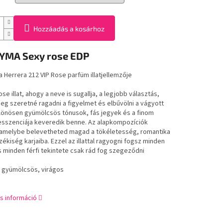
Hozzáadás a kosárhoz
YMA Sexy rose EDP
a Herrera 212 VIP Rose parfüm illatjellemzője
se illat, ahogy a neve is sugallja, a legjobb választás,
eg szeretné ragadni a figyelmet és elbűvölni a vágyott
Különösen gyümölcsös tónusok, fás jegyek és a finom
sszenciája keveredik benne. Az alapkompozíciók
amelybe belevetheted magad a tökéletesség, romantika
zékiség karjaiba. Ezzel az illattal ragyogni fogsz minden
és minden férfi tekintete csak rád fog szegeződni
s: gyümölcsös, virágos
s információ