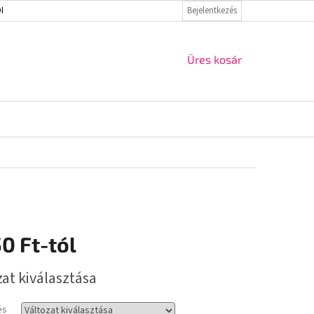
ELMI IRÁNYELVEK
VISSZAKÜLDÉS ÉS REKLAMÁCIÓ
Bejelentkezés
KAPCSOLAT
KOSÁR
Üres kosár
50 Ft
-tól
r:
zat kiválasztása
és