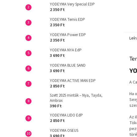
YODEYMA Very Special EDP
2 350 Ft
YODEYMA Temis EDP
2 350 Ft
YODEYMA Power EDP
Leír
2 350 Ft
YODEYMA NYA EdP
3 690 Ft
Ter
YODEYMA BLUE SAND
YO
3 690 Ft
YODEYMA ACTIVE MAN EDP
A Ca
2 850 Ft
Ha o
Szett 2025 minták – Nya, Tayda,
Sexy
Ambrax
szex
390 Ft
YODEYMA LIDO EdP
Az i
2 850 Ft
Tök
pezs
YODEYMA OSEUS
tör
3 690 Ft