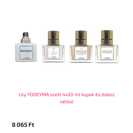
Lily YODEYMA szett 4x20 ml kupak és doboz
U
nélkül
8 065 Ft
9 