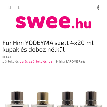
Ugrás
KOSÁR
a
fő
tartalomhoz
For Him YODEYMA szett 4x20 ml
kupak és doboz nélkül
8F143
A
1 értékelés
Ugrás az értékeléshez
Márka:
LAROME Paris
termék
átlagos
értékelése
5-
ből
5,0
csillag.