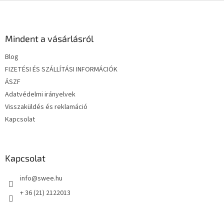
L
á
b
l
Mindent a vásárlásról
é
Blog
c
FIZETÉSI ÉS SZÁLLÍTÁSI INFORMÁCIÓK
ÁSZF
Adatvédelmi irányelvek
Visszaküldés és reklamáció
Kapcsolat
Kapcsolat
info
@
swee.hu
+ 36 (21) 2122013