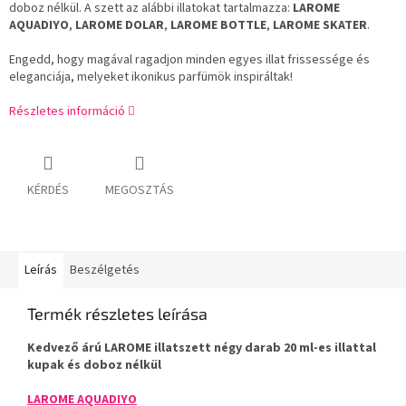
doboz nélkül. A szett az alábbi illatokat tartalmazza:
LAROME
AQUADIYO
,
LAROME DOLAR
,
LAROME BOTTLE
,
LAROME SKATER
.
Engedd, hogy magával ragadjon minden egyes illat frissessége és
eleganciája, melyeket ikonikus parfümök inspiráltak!
Részletes információ
KÉRDÉS
MEGOSZTÁS
Leírás
Beszélgetés
Termék részletes leírása
Kedvező árú LAROME illatszett négy darab 20 ml-es illattal
kupak és doboz nélkül
LAROME AQUADIYO