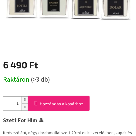
6 490 Ft
Egységár:
Raktáron
(>3 db)
Hozzáadás a kosárhoz
Szett For Him 🎩
Kedvező árú, négy darabos illatszett 20 ml-es kiszerelésben, kupak és