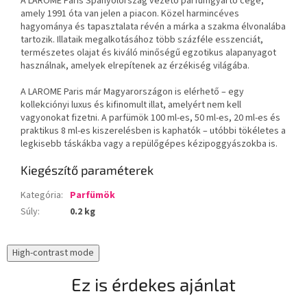
A LAROME Paris Spanyolország vezető parfümgyártó cége,
amely 1991 óta van jelen a piacon. Közel harmincéves
hagyománya és tapasztalata révén a márka a szakma élvonalába
tartozik. Illataik megalkotásához több százféle esszenciát,
természetes olajat és kiváló minőségű egzotikus alapanyagot
használnak, amelyek elrepítenek az érzékiség világába.
A LAROME Paris már Magyarországon is elérhető – egy
kollekciónyi luxus és kifinomult illat, amelyért nem kell
vagyonokat fizetni. A parfümök 100 ml-es, 50 ml-es, 20 ml-es és
praktikus 8 ml-es kiszerelésben is kaphatók – utóbbi tökéletes a
legkisebb táskákba vagy a repülőgépes kézipoggyászokba is.
Kiegészítő paraméterek
Kategória
:
Parfümök
Súly
:
0.2 kg
High-contrast mode
Ez is érdekes ajánlat