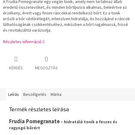
A Frudia Pomegranate egy vegán tonik, amely nem tartalmaz állati
eredetű összetevőket, és minden bőrtípusra alkalmas, beleértve az
érzékeny, érett vagy finom ráncokkal rendelkező bőrt. Ez a tonik
erősíti a bőr védőrétegét, intenzíven hidratálja, és hozzájárul a ráncok
láthatóságának csökkentéséhez, miközben a bőrt rugalmassá, frissé
és revitalizálttá varázsolja.
Részletes információ
KÉRDÉS
MEGOSZTÁS
Leírás
Beszélgetés
Márka
Termék részletes leírása
Frudia Pomegranate
– hidratáló tonik a feszes és
ragyogó bőrért