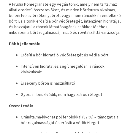
A Frudia Pomegranate egy vegán tonik, amely nem tartalmaz
állati eredetű összetevőket, és minden bőrtípusra alkalmas,
beleértve az érzékeny, érett vagy finom ráncokkal rendelkező
bőrt. Ez a tonik erősíti a bőr védőrétegét, intenzíven hidratálja,
és hozzájárul a ráncok láthatóságának csökkentéséhez,
miközben a bőrt rugalmassá, frissé és revitalizálttá varázsolja.
Főbb jellemzők:
Erősíti a bőr hidratáló védőrétegét és védi a bőrt
Intenzíven hidratál és segít megelőzni a ráncok
kialakulását
Érzékeny bőrön is használható
Gyorsan beszívódik, nem hagy zsíros réteget
Összetevők:
Gránátalma-kivonat polifenolokkal (87 %) – támogatja a
bőr rugalmasságát és erősíti a védőréteget