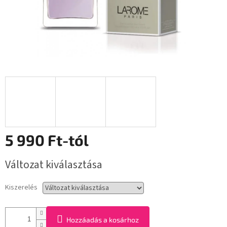
5 990 Ft
-tól
Egységár:
Változat kiválasztása
Kiszerelés
Hozzáadás a kosárhoz