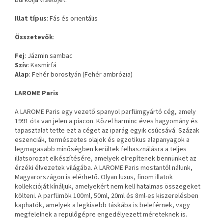
burkolja viselőjét.
Illat típus
: Fás és orientális
Összetevők
:
Fej
: Jázmin sambac
Szív
: Kasmírfá
Alap
: Fehér borostyán (Fehér ambrózia)
LAROME Paris
A LAROME Paris egy vezető spanyol parfümgyártó cég, amely
1991 óta van jelen a piacon. Közel harminc éves hagyomány és
tapasztalat tette ezt a céget az iparág egyik csúcsává. Százak
eszenciák, természetes olajok és egzotikus alapanyagok a
legmagasabb minőségben kerültek felhasználásra a teljes
illatsorozat elkészítésére, amelyek elrepítenek bennünket az
érzéki élvezetek világába. A LAROME Paris mostantól nálunk,
Magyarországon is elérhető. Olyan luxus, finom illatok
kollekcióját kínáljuk, amelyekért nem kell hatalmas összegeket
költeni. A parfümök 100ml, 50ml, 20ml és 8ml-es kiszerelésben
kaphatók, amelyek a legkisebb táskába is beleférnek, vagy
megfelelnek a repülőgépre engedélyezett méreteknek is.