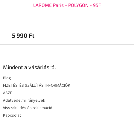
LAROME Paris - POLYGON - 95F
5 990 Ft
5 
L
á
b
l
Mindent a vásárlásról
é
Blog
c
FIZETÉSI ÉS SZÁLLÍTÁSI INFORMÁCIÓK
ÁSZF
Adatvédelmi irányelvek
Visszaküldés és reklamáció
Kapcsolat