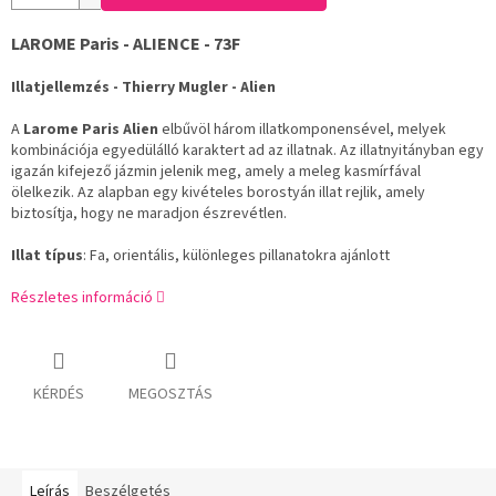
LAROME Paris - ALIENCE - 73F
Illatjellemzés - Thierry Mugler - Alien
A
Larome Paris Alien
elbűvöl három illatkomponensével, melyek
kombinációja egyedülálló karaktert ad az illatnak. Az illatnyitányban egy
igazán kifejező jázmin jelenik meg, amely a meleg kasmírfával
ölelkezik. Az alapban egy kivételes borostyán illat rejlik, amely
biztosítja, hogy ne maradjon észrevétlen.
Illat típus
: Fa, orientális, különleges pillanatokra ajánlott
Részletes információ
KÉRDÉS
MEGOSZTÁS
Leírás
Beszélgetés