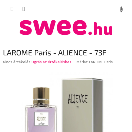
Ugrás
KOSÁR
a
fő
tartalomhoz
LAROME Paris - ALIENCE - 73F
A
Nincs értékelés
Ugrás az értékeléshez
Márka:
LAROME Paris
termék
átlagos
értékelése
5-
ből
0,0
csillag.