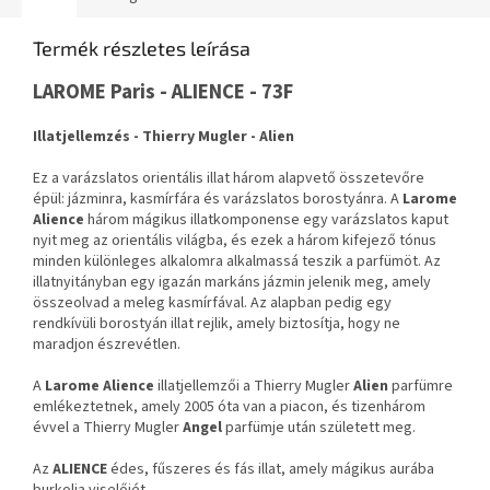
Termék részletes leírása
LAROME Paris - ALIENCE - 73F
Illatjellemzés - Thierry Mugler - Alien
Ez a varázslatos orientális illat három alapvető összetevőre
épül: jázminra, kasmírfára és varázslatos borostyánra. A
Larome
Alience
három mágikus illatkomponense egy varázslatos kaput
nyit meg az orientális világba, és ezek a három kifejező tónus
minden különleges alkalomra alkalmassá teszik a parfümöt. Az
illatnyitányban egy igazán markáns jázmin jelenik meg, amely
összeolvad a meleg kasmírfával. Az alapban pedig egy
rendkívüli borostyán illat rejlik, amely biztosítja, hogy ne
maradjon észrevétlen.
A
Larome Alience
illatjellemzői a Thierry Mugler
Alien
parfümre
emlékeztetnek, amely 2005 óta van a piacon, és tizenhárom
évvel a Thierry Mugler
Angel
parfümje után született meg.
Az
ALIENCE
édes, fűszeres és fás illat, amely mágikus aurába