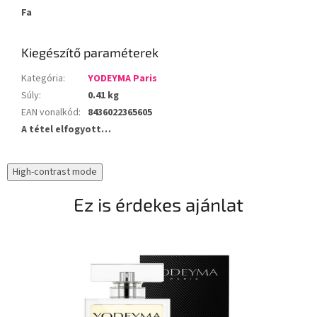
Fa
Kiegészítő paraméterek
Kategória
:
YODEYMA Paris
Súly
:
0.41 kg
EAN vonalkód
:
8436022365605
A tétel elfogyott…
High-contrast mode
Ez is érdekes ajánlat