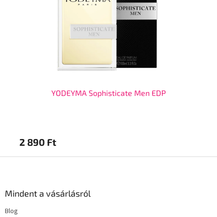
YODEYMA Sophisticate Men EDP
2 890 Ft
2 
L
á
b
l
Mindent a vásárlásról
é
Blog
c