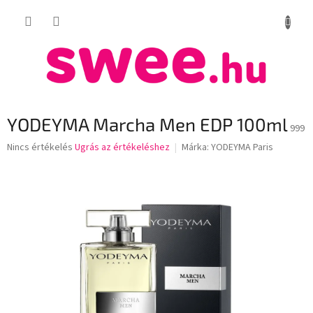
Ugrás
KOSÁR
a
fő
tartalomhoz
YODEYMA Marcha Men EDP 100ml
999
A
Nincs értékelés
Ugrás az értékeléshez
Márka:
YODEYMA Paris
termék
átlagos
értékelése
5-
ből
0,0
csillag.