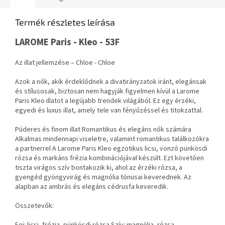
Termék részletes leírása
LAROME Paris - Kleo - 53F
Az illat jellemzése – Chloe - Chloe
Azok a nők, akik érdeklődnek a divatirányzatok iránt, elegánsak
és stílusosak, biztosan nem hagyják figyelmen kívül a Larome
Paris Kleo illatot a legújabb trendek világából. Ez egy érzéki,
egyedi és luxus illat, amely tele van fényűzéssel és titokzattal.
Púderes és finom illat Romantikus és elegáns nők számára
Alkalmas mindennapi viseletre, valamint romantikus találkozókra
a partnerrel A Larome Paris Kleo egzotikus licsi, vonzó pünkösdi
rózsa és markáns frézia kombinációjával készült. Ezt követően
tiszta virágos szív bontakozik ki, ahol az érzéki rózsa, a
gyengéd gyöngyvirág és magnólia tónusai keverednek. Az
alapban az ambrás és elegáns cédrusfa keveredik.
Összetevők: