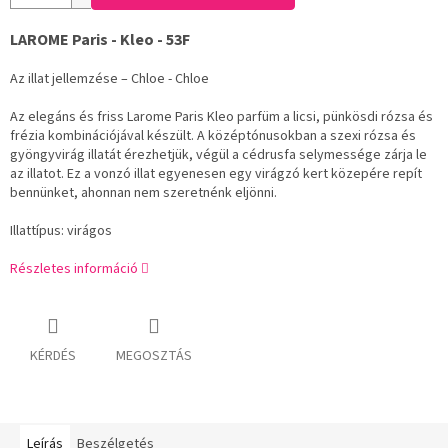
LAROME Paris - Kleo - 53F
Az illat jellemzése – Chloe - Chloe
Az elegáns és friss Larome Paris Kleo parfüm a licsi, pünkösdi rózsa és
frézia kombinációjával készült. A középtónusokban a szexi rózsa és
gyöngyvirág illatát érezhetjük, végül a cédrusfa selymessége zárja le
az illatot. Ez a vonzó illat egyenesen egy virágzó kert közepére repít
bennünket, ahonnan nem szeretnénk eljönni.
Illattípus: virágos
Részletes információ
KÉRDÉS
MEGOSZTÁS
Leírás
Beszélgetés