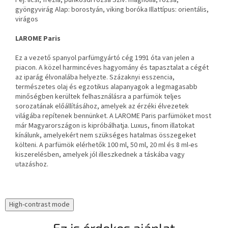
Fej: licsi, frézia, pünkösdi rózsa Szív: magnólia, rózsa,
gyöngyvirág Alap: borostyán, viking boróka Illattípus: orientális,
virágos
LAROME Paris
Ez a vezető spanyol parfümgyártó cég 1991 óta van jelen a
piacon. A közel harmincéves hagyomány és tapasztalat a cégét
az iparág élvonalába helyezte. Százaknyi esszencia,
természetes olaj és egzotikus alapanyagok a legmagasabb
minőségben kerültek felhasználásra a parfümök teljes
sorozatának előállításához, amelyek az érzéki élvezetek
világába repítenek bennünket. A LAROME Paris parfümöket most
már Magyarországon is kipróbálhatja. Luxus, finom illatokat
kínálunk, amelyekért nem szükséges hatalmas összegeket
költeni. A parfümök elérhetők 100 ml, 50 ml, 20 ml és 8 ml-es
kiszerelésben, amelyek jól illeszkednek a táskába vagy
utazáshoz.
High-contrast mode
Ez is érdekes ajánlat