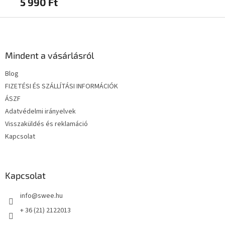
5 990 Ft
3 
L
á
b
l
Mindent a vásárlásról
é
Blog
c
FIZETÉSI ÉS SZÁLLÍTÁSI INFORMÁCIÓK
ÁSZF
Adatvédelmi irányelvek
Visszaküldés és reklamáció
Kapcsolat
Kapcsolat
info
@
swee.hu
+ 36 (21) 2122013