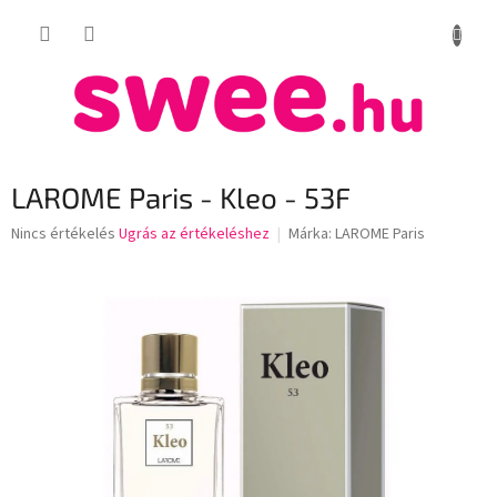
Ugrás
KOSÁR
a
fő
tartalomhoz
LAROME Paris - Kleo - 53F
A
Nincs értékelés
Ugrás az értékeléshez
Márka:
LAROME Paris
termék
átlagos
értékelése
5-
ből
0,0
csillag.