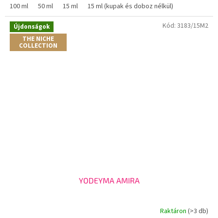
100 ml
50 ml
15 ml
15 ml (kupak és doboz nélkül)
Kód:
3183/15M2
Újdonságok
THE NICHE
COLLECTION
YODEYMA AMIRA
Raktáron
(>3 db)
A