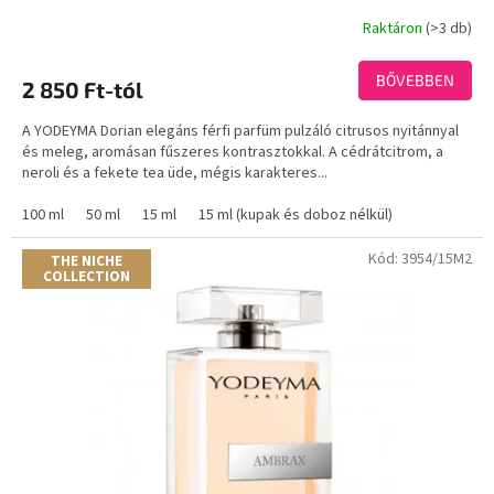
Raktáron
(>3 db)
BŐVEBBEN
2 850 Ft-tól
A YODEYMA Dorian elegáns férfi parfüm pulzáló citrusos nyitánnyal
és meleg, aromásan fűszeres kontrasztokkal. A cédrátcitrom, a
neroli és a fekete tea üde, mégis karakteres...
100 ml
50 ml
15 ml
15 ml (kupak és doboz nélkül)
Kód:
3954/15M2
THE NICHE
COLLECTION