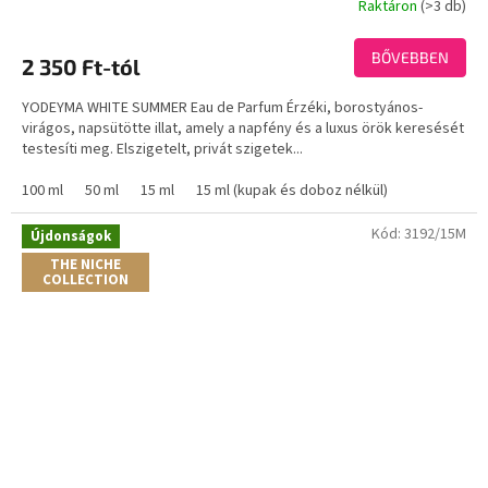
Raktáron
(>3 db)
BŐVEBBEN
2 350 Ft-tól
YODEYMA WHITE SUMMER Eau de Parfum Érzéki, borostyános-
virágos, napsütötte illat, amely a napfény és a luxus örök keresését
testesíti meg. Elszigetelt, privát szigetek...
100 ml
50 ml
15 ml
15 ml (kupak és doboz nélkül)
Kód:
3192/15M
Újdonságok
THE NICHE
COLLECTION