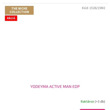
Kód:
1526/15M2
THE NICHE
COLLECTION
Akció
YODEYMA ACTIVE MAN EDP
Raktáron
(>3 db)
A
termék