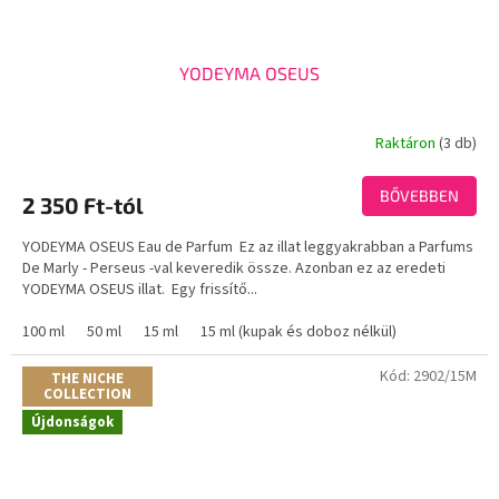
YODEYMA OSEUS
Raktáron
(3 db)
A
termék
átlagos
BŐVEBBEN
2 350 Ft-tól
értékelése
5-
YODEYMA OSEUS Eau de Parfum Ez az illat leggyakrabban a Parfums
ből
De Marly - Perseus -val keveredik össze. Azonban ez az eredeti
3,6
YODEYMA OSEUS illat. Egy frissítő...
csillag.
100 ml
50 ml
15 ml
15 ml (kupak és doboz nélkül)
Kód:
2902/15M
THE NICHE
COLLECTION
Újdonságok