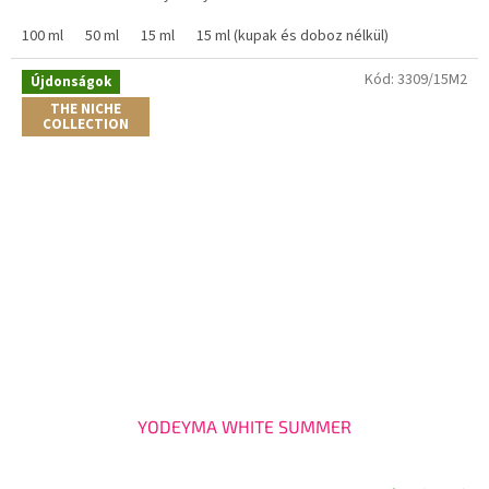
100 ml
50 ml
15 ml
15 ml (kupak és doboz nélkül)
Kód:
3309/15M2
Újdonságok
THE NICHE
COLLECTION
YODEYMA WHITE SUMMER