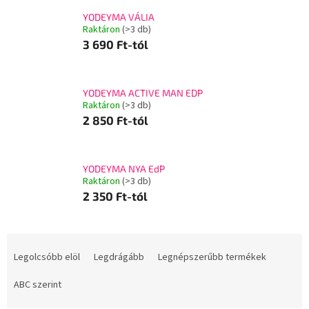
YODEYMA VÁLIA
Raktáron
(>3 db)
3 690 Ft-tól
YODEYMA ACTIVE MAN EDP
Raktáron
(>3 db)
2 850 Ft-tól
YODEYMA NYA EdP
Raktáron
(>3 db)
2 350 Ft-tól
T
e
Legolcsóbb elöl
Legdrágább
Legnépszerűbb termékek
r
m
ABC szerint
é