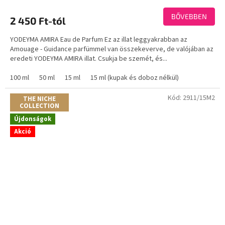
termék
átlagos
BŐVEBBEN
2 450 Ft-tól
értékelése
5-
YODEYMA AMIRA Eau de Parfum Ez az illat leggyakrabban az
ből
Amouage - Guidance parfümmel van összekeverve, de valójában az
3,3
eredeti YODEYMA AMIRA illat. Csukja be szemét, és...
csillag.
100 ml
50 ml
15 ml
15 ml (kupak és doboz nélkül)
Kód:
2911/15M2
THE NICHE
COLLECTION
Újdonságok
Akció