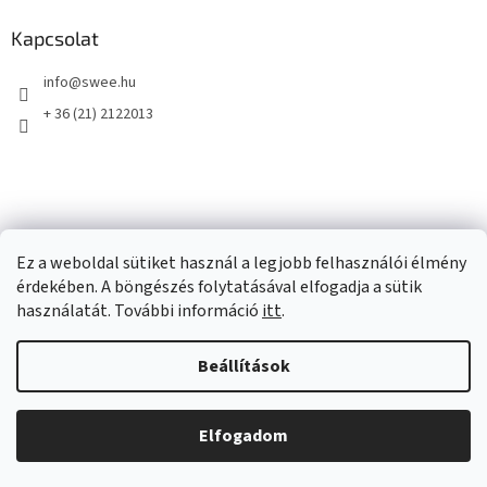
Kapcsolat
info
@
swee.hu
+ 36 (21) 2122013
Ez a weboldal sütiket használ a legjobb felhasználói élmény
érdekében. A böngészés folytatásával elfogadja a sütik
használatát. További információ
itt
.
Beállítások
Shoptet készítette
Elfogadom
Copyright 2026
swee.hu
. Minden jog fenntartva.