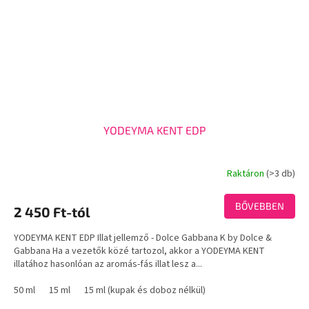
YODEYMA KENT EDP
Raktáron
(>3 db)
A
termék
átlagos
BŐVEBBEN
2 450 Ft-tól
értékelése
5-
YODEYMA KENT EDP Illat jellemző - Dolce Gabbana K by Dolce &
ből
Gabbana Ha a vezetők közé tartozol, akkor a YODEYMA KENT
3,7
illatához hasonlóan az aromás-fás illat lesz a...
csillag.
50 ml
15 ml
15 ml (kupak és doboz nélkül)