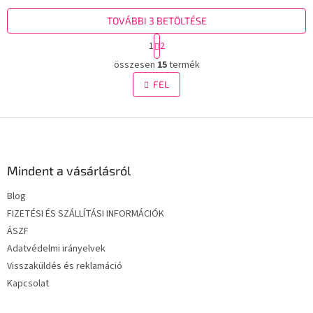
TOVÁBBI 3 BETÖLTÉSE
L
1
2
a
L
p
összesen
15
termék
i
o
s
FEL
z
t
á
a
s
L
i
r
á
á
b
n
l
Mindent a vásárlásról
y
é
í
Blog
c
t
FIZETÉSI ÉS SZÁLLÍTÁSI INFORMÁCIÓK
á
s
ÁSZF
e
Adatvédelmi irányelvek
l
Visszaküldés és reklamáció
e
m
Kapcsolat
e
i