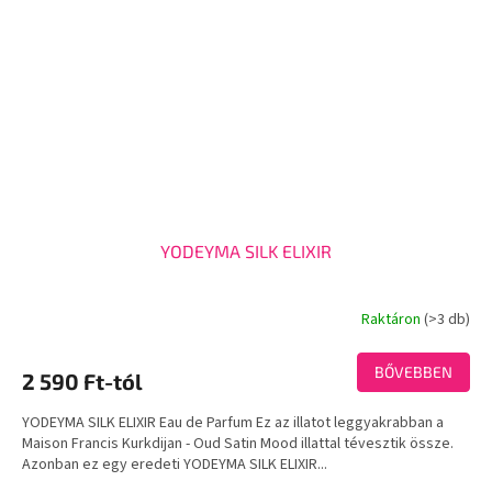
YODEYMA SILK ELIXIR
Raktáron
(>3 db)
A
termék
átlagos
BŐVEBBEN
2 590 Ft-tól
értékelése
5-
YODEYMA SILK ELIXIR Eau de Parfum Ez az illatot leggyakrabban a
ből
Maison Francis Kurkdijan - Oud Satin Mood illattal tévesztik össze.
3,4
Azonban ez egy eredeti YODEYMA SILK ELIXIR...
csillag.