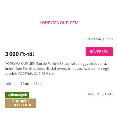
YODEYMA OUD GEM
Raktáron
(>3 db)
A
termék
átlagos
BŐVEBBEN
3 690 Ft-tól
értékelése
5-
YODEYMA OUD GEM Eau de Parfum Ezt az illatot leggyakrabban az
ből
Initio - Oud For Greatness illattal tévesztik össze. Azonban ez egy
3,8
eredeti YODEYMA OUD GEM illat.
csillag.
100 ml
50 ml
15 ml
Kód:
3186/15M2
Újdonságok
THE NICHE
COLLECTION