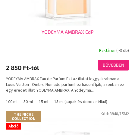
YODEYMA AMBRAX EdP
Raktáron
(>3 db)
A
termék
átlagos
BŐVEBBEN
2 850 Ft-tól
értékelése
5-
YODEYMA AMBRAX Eau de Parfum Ezt az illatot leggyakrabban a
ből
Louis Vuitton - Ombre Nomade parfümhöz hasonlítják, azonban ez
3,8
egy eredeti illat: YODEYMA AMBRAX. A Yodeyma...
csillag.
100 ml
50 ml
15 ml
15 ml (kupak és doboz nélkül)
Kód:
3948/15M2
THE NICHE
COLLECTION
Akció