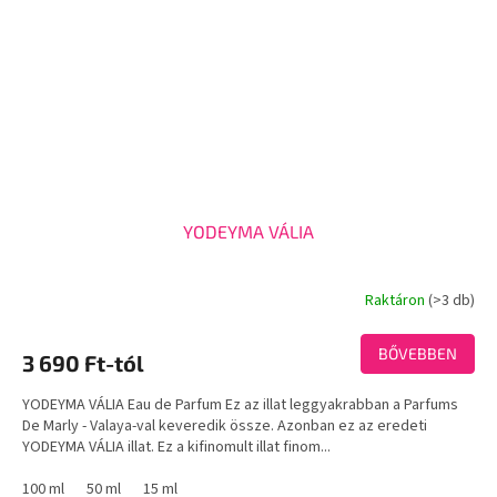
YODEYMA VÁLIA
Raktáron
(>3 db)
A
termék
átlagos
BŐVEBBEN
3 690 Ft-tól
értékelése
5-
YODEYMA VÁLIA Eau de Parfum Ez az illat leggyakrabban a Parfums
ből
De Marly - Valaya-val keveredik össze. Azonban ez az eredeti
3,2
YODEYMA VÁLIA illat. Ez a kifinomult illat finom...
csillag.
100 ml
50 ml
15 ml