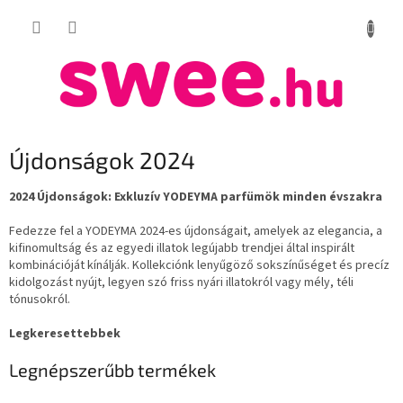
Ugrás
KOSÁR
a
fő
tartalomhoz
Újdonságok 2024
2024 Újdonságok: Exkluzív YODEYMA parfümök minden évszakra
Fedezze fel a YODEYMA 2024-es újdonságait, amelyek az elegancia, a
kifinomultság és az egyedi illatok legújabb trendjei által inspirált
kombinációját kínálják. Kollekciónk lenyűgöző sokszínűséget és precíz
kidolgozást nyújt, legyen szó friss nyári illatokról vagy mély, téli
tónusokról.
Legkeresettebbek
Legnépszerűbb termékek