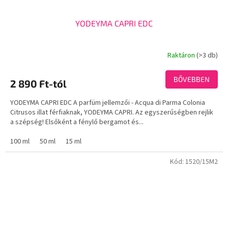
YODEYMA CAPRI EDC
Raktáron
(>3 db)
BŐVEBBEN
2 890 Ft-tól
YODEYMA CAPRI EDC A parfüm jellemzői - Acqua di Parma Colonia
Citrusos illat férfiaknak, YODEYMA CAPRI. Az egyszerűségben rejlik
a szépség! Elsőként a fénylő bergamot és...
100 ml
50 ml
15 ml
Kód:
1520/15M2