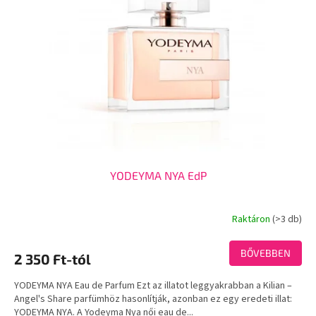
YODEYMA NYA EdP
Raktáron
(>3 db)
A
termék
átlagos
BŐVEBBEN
2 350 Ft-tól
értékelése
5-
YODEYMA NYA Eau de Parfum Ezt az illatot leggyakrabban a Kilian –
ből
Angel's Share parfümhöz hasonlítják, azonban ez egy eredeti illat:
3,8
YODEYMA NYA. A Yodeyma Nya női eau de...
csillag.