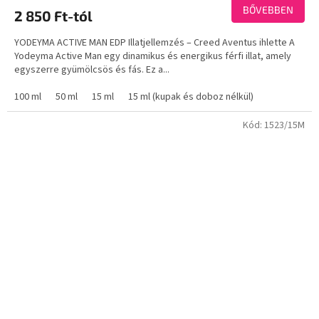
átlagos
BŐVEBBEN
2 850 Ft-tól
értékelése
5-
YODEYMA ACTIVE MAN EDP Illatjellemzés – Creed Aventus ihlette A
ből
Yodeyma Active Man egy dinamikus és energikus férfi illat, amely
3,7
egyszerre gyümölcsös és fás. Ez a...
csillag.
100 ml
50 ml
15 ml
15 ml (kupak és doboz nélkül)
Kód:
1523/15M